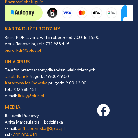
Płatności obsługuje
KARTA DUŻEJ RODZINY
Biuro KDR czynne w dni robocze od 7.00 do 15.00
Anna Tanowska, tel.: 732 988 446
biuro_kdr@3plus.pl
LINIA 3PLUS
Telefon przeznaczony dla rodzin wielodzietnych
Jakub Panek
śr. godz. 16.00-19.00
Katarzyna Malinowska
pt. godz. 9.00-12.00
tel.: 732 988 451
e-mail:
linia@3plus.pl
MEDIA
Facebook link
Rzecznik Prasowy
Anita Marczułajtis – Łodzińska
E-mail:
anita.lodzinska@3plus.pl
tel.:
600 004 410