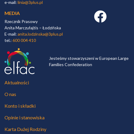
e-mail:
linia@3plus.pl
MEDIA
Facebook link
Rzecznik Prasowy
Anita Marczułajtis – Łodzińska
E-mail:
anita.lodzinska@3plus.pl
tel.:
600 004 410
Jesteśmy stowarzyszeni w European Large
Families Confederation
Aktualności
O nas
Konto i składki
Opinie i stanowiska
Karta Dużej Rodziny