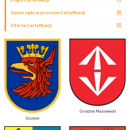
Samorządy w procesie Certyfikacji
Oferta Certyfikacji
Grodzisk Mazowiecki
Szczecin