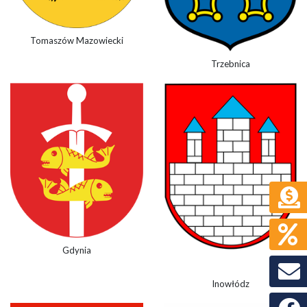
Tomaszów Mazowiecki
Trzebnica
Gdynia
Inowłódz
Faceb