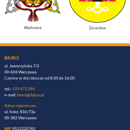
Wadowice
Żyrardów
BIURO
ul. Jaworzyńska 7/3
00-634 Warszawa
Czynne w dni robocze od 8.00 do 16.00
tel.:
533 473 244
e-mail:
biuro@3plus.pl
Adres rejestrowy
ul. Solec 81b/73a
00-382 Warszawa
NIP
9512220761