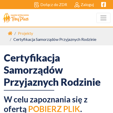
Facebo
Dołącz do ZDR
Zaloguj
Strona główna
Projekty
Certyfikacja Samorządów Przyjaznych Rodzinie
Certyfikacja
Samorządów
Przyjaznych Rodzinie
W celu zapoznania się z
ofertą
POBIERZ PLIK
.