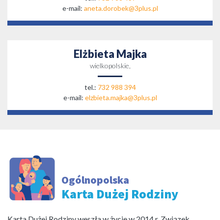
e-mail:
aneta.dorobek@3plus.pl
Elżbieta Majka
wielkopolskie,
tel.:
732 988 394
e-mail:
elzbieta.majka@3plus.pl
Ogólnopolska
Karta Dużej Rodziny
Karta Dużej Rodziny weszła w życie w 2014 r. Związek