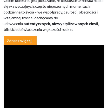
Celem konkursu jest pokazanie, że bliskość małżeńska rodzi
się w zwyczajnych, często niepozornych momentach
codziennego życia – we współpracy, czułości, obecności i
wzajemnej trosce. Zachęcamy do
uchwycenia
autentycznych, niewystylizowanych chwil
,
bliskich doświadczeniu większości rodzin.
Zobacz
więcej