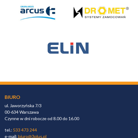
BIURO
ul. Jaworzyńska 7/3
00-634 Warszawa
Czynne w dni robocze od 8.00 do 16.00
tel.:
533 473 244
e-mail:
biuro@3plus.pl