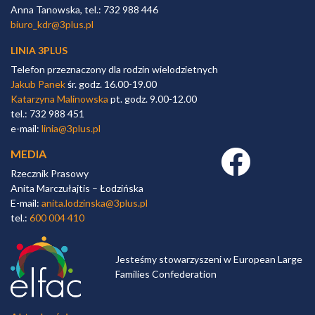
Anna Tanowska, tel.: 732 988 446
biuro_kdr@3plus.pl
LINIA 3PLUS
Telefon przeznaczony dla rodzin wielodzietnych
Jakub Panek
śr. godz. 16.00-19.00
Katarzyna Malinowska
pt. godz. 9.00-12.00
tel.: 732 988 451
e-mail:
linia@3plus.pl
MEDIA
Facebook link
Rzecznik Prasowy
Anita Marczułajtis – Łodzińska
E-mail:
anita.lodzinska@3plus.pl
tel.:
600 004 410
Jesteśmy stowarzyszeni w European Large
Families Confederation