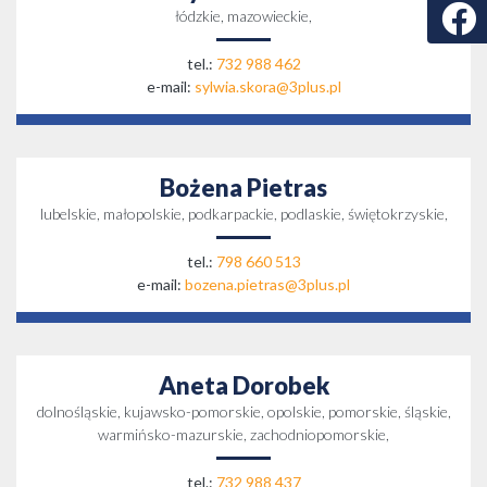
Faceb
łódzkie, mazowieckie,
tel.:
732 988 462
e-mail:
sylwia.skora@3plus.pl
Bożena Pietras
lubelskie, małopolskie, podkarpackie, podlaskie, świętokrzyskie,
tel.:
798 660 513
e-mail:
bozena.pietras@3plus.pl
Aneta Dorobek
dolnośląskie, kujawsko-pomorskie, opolskie, pomorskie, śląskie,
warmińsko-mazurskie, zachodniopomorskie,
tel.:
732 988 437