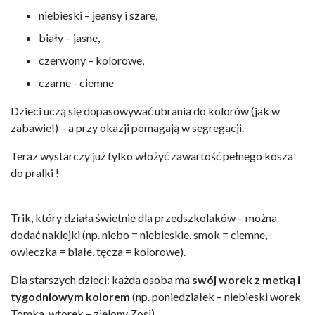
niebieski – jeansy i szare,
biały – jasne,
czerwony – kolorowe,
czarne - ciemne
Dzieci uczą się dopasowywać ubrania do kolorów (jak w
zabawie!) – a przy okazji pomagają w segregacji.
Teraz wystarczy już tylko włożyć zawartość pełnego kosza
do pralki !
Trik, który działa świetnie dla przedszkolaków – można
dodać naklejki (np. niebo = niebieskie, smok = ciemne,
owieczka = białe, tęcza = kolorowe).
Dla starszych dzieci: każda osoba ma
swój worek z metką i
tygodniowym kolorem
(np. poniedziałek – niebieski worek
Tomka, wtorek – zielony Zosi).