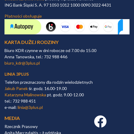
ING Bank Śląski S. A. 97 1050 1012 1000 0090 3022 4431
Płatności obsługuje
KARTA DUŻEJ RODZINY
Biuro KDR czynne w dni robocze od 7.00 do 15.00
Anna Tanowska, tel.: 732 988 446
biuro_kdr@3plus.pl
LINIA 3PLUS
Telefon przeznaczony dla rodzin wielodzietnych
Jakub Panek
śr. godz. 16.00-19.00
Katarzyna Malinowska
pt. godz. 9.00-12.00
tel.: 732 988 451
e-mail:
linia@3plus.pl
MEDIA
Facebook link
Rzecznik Prasowy
Anita Marczułajtis – Łodzińska