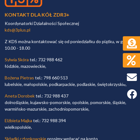
KONTAKT DLA KÓŁ ZDR3+
Koordynatorki Działalności Społecznej
kds@3plus.pl
Z KDS można kontaktować się od poniedziałku do piątku, w godz.
10.00 - 18.00
Sylwia Skóra
tel.: 732 988 462
łódzkie, mazowieckie,
Bożena Pietras
tel.: 798 660 513
lubelskie, małopolskie, podkarpackie, podlaskie, świętokrzyskie,
Faceb
Aneta Dorobek
tel.: 732 988 437
dolnośląskie, kujawsko-pomorskie, opolskie, pomorskie, śląskie,
warmińsko-mazurskie, zachodniopomorskie,
Elżbieta Majka
tel.: 732 988 394
wielkopolskie,
Składki członkowskie
prosimy wpłacać na konto