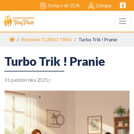
Facebo
Dołącz do ZDR
Zaloguj
Strona główna
Rodzinne TURBO TRIKI
Turbo Trik ! Pranie
Turbo Trik ! Pranie
31 października 2025 r.