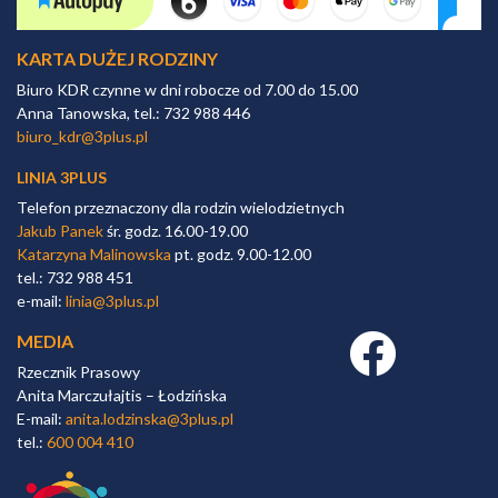
KARTA DUŻEJ RODZINY
Biuro KDR czynne w dni robocze od 7.00 do 15.00
Anna Tanowska, tel.: 732 988 446
biuro_kdr@3plus.pl
LINIA 3PLUS
Telefon przeznaczony dla rodzin wielodzietnych
Jakub Panek
śr. godz. 16.00-19.00
Katarzyna Malinowska
pt. godz. 9.00-12.00
tel.: 732 988 451
e-mail:
linia@3plus.pl
MEDIA
Facebook link
Rzecznik Prasowy
Anita Marczułajtis – Łodzińska
E-mail:
anita.lodzinska@3plus.pl
tel.:
600 004 410