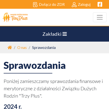
Facebo
Dołącz do ZDR
Zaloguj
Zakładki
Strona główna
O nas
Sprawozdania
Sprawozdania
Poniżej zamieszczamy sprawozdania finansowe i
merytoryczne z działalności Związku Dużych
Rodzin "Trzy Plus".
2024 r.