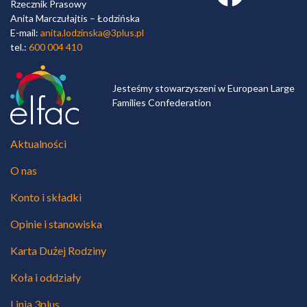
Rzecznik Prasowy
Anita Marczułajtis – Łodzińska
E-mail:
anita.lodzinska@3plus.pl
tel.:
600 004 410
Jesteśmy stowarzyszeni w European Large
Families Confederation
Aktualności
O nas
Konto i składki
Opinie i stanowiska
Karta Dużej Rodziny
Koła i oddziały
Linia 3plus