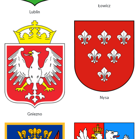
Łowicz
Lublin
Nysa
Gniezno