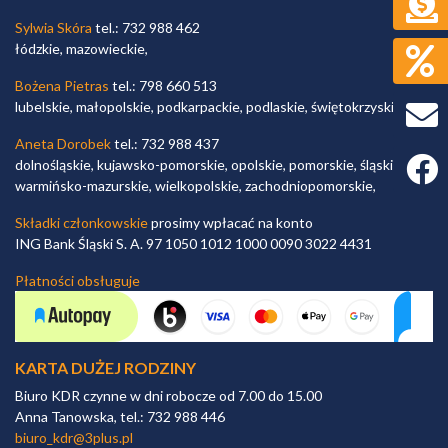
Sylwia Skóra
tel.: 732 988 462
łódzkie, mazowieckie,
Bożena Pietras
tel.: 798 660 513
lubelskie, małopolskie, podkarpackie, podlaskie, świętokrzyskie,
Aneta Dorobek
tel.: 732 988 437
Faceb
dolnośląskie, kujawsko-pomorskie, opolskie, pomorskie, śląskie,
warmińsko-mazurskie, wielkopolskie, zachodniopomorskie,
Składki członkowskie
prosimy wpłacać na konto
ING Bank Śląski S. A. 97 1050 1012 1000 0090 3022 4431
Płatności obsługuje
KARTA DUŻEJ RODZINY
Biuro KDR czynne w dni robocze od 7.00 do 15.00
Anna Tanowska, tel.: 732 988 446
biuro_kdr@3plus.pl