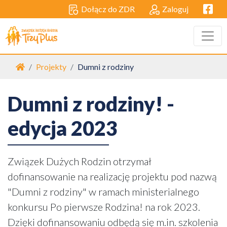
Facebo
Dołącz do ZDR
Zaloguj
Strona główna
Projekty
Dumni z rodziny
Dumni z rodziny! -
edycja 2023
Związek Dużych Rodzin otrzymał
dofinansowanie na realizację projektu pod nazwą
"Dumni z rodziny" w ramach ministerialnego
konkursu Po pierwsze Rodzina! na rok 2023.
Dzięki dofinansowaniu odbędą się m.in. szkolenia