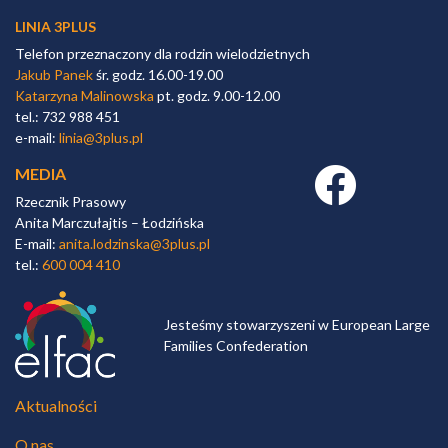
LINIA 3PLUS
Telefon przeznaczony dla rodzin wielodzietnych
Jakub Panek
śr. godz. 16.00-19.00
Katarzyna Malinowska
pt. godz. 9.00-12.00
tel.: 732 988 451
e-mail:
linia@3plus.pl
MEDIA
Facebook link
Rzecznik Prasowy
Anita Marczułajtis – Łodzińska
E-mail:
anita.lodzinska@3plus.pl
tel.:
600 004 410
Jesteśmy stowarzyszeni w European Large
Families Confederation
Aktualności
O nas