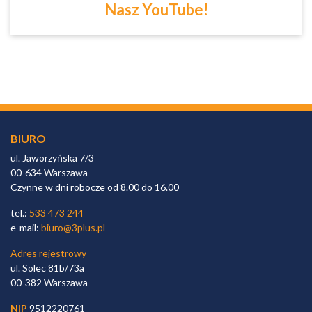
Nasz YouTube!
BIURO
ul. Jaworzyńska 7/3
00-634 Warszawa
Czynne w dni robocze od 8.00 do 16.00
tel.:
533 473 244
e-mail:
biuro@3plus.pl
Adres rejestrowy
ul. Solec 81b/73a
00-382 Warszawa
NIP
9512220761