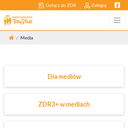
Facebo
Dołącz do ZDR
Zaloguj
Strona główna
Media
Dla mediów
ZDR3+ w mediach