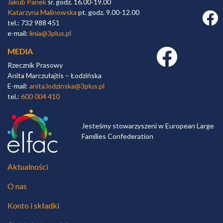
Jakub Panek
śr. godz. 16.00-19.00
Katarzyna Malinowska
pt. godz. 9.00-12.00
Faceb
tel.: 732 988 451
e-mail:
linia@3plus.pl
MEDIA
Facebook link
Rzecznik Prasowy
Anita Marczułajtis – Łodzińska
E-mail:
anita.lodzinska@3plus.pl
tel.:
600 004 410
Jesteśmy stowarzyszeni w European Large
Families Confederation
Aktualności
O nas
Konto i składki