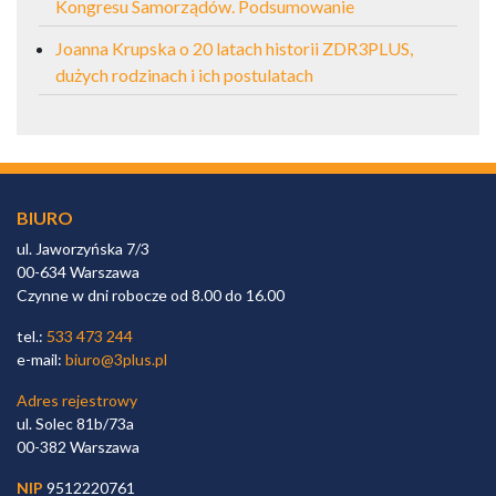
Kongresu Samorządów. Podsumowanie
Joanna Krupska o 20 latach historii ZDR3PLUS,
dużych rodzinach i ich postulatach
BIURO
ul. Jaworzyńska 7/3
00-634 Warszawa
Czynne w dni robocze od 8.00 do 16.00
tel.:
533 473 244
e-mail:
biuro@3plus.pl
Adres rejestrowy
ul. Solec 81b/73a
00-382 Warszawa
NIP
9512220761