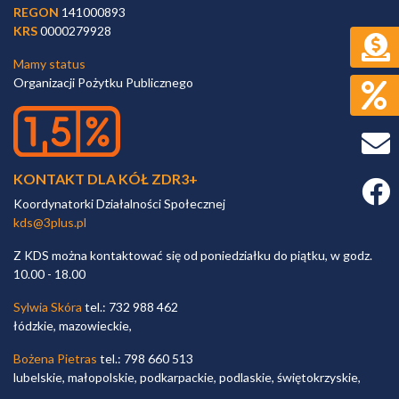
REGON
141000893
KRS
0000279928
Mamy status
Organizacji Pożytku Publicznego
KONTAKT DLA KÓŁ ZDR3+
Faceb
Koordynatorki Działalności Społecznej
kds@3plus.pl
Z KDS można kontaktować się od poniedziałku do piątku, w godz.
10.00 - 18.00
Sylwia Skóra
tel.: 732 988 462
łódzkie, mazowieckie,
Bożena Pietras
tel.: 798 660 513
lubelskie, małopolskie, podkarpackie, podlaskie, świętokrzyskie,