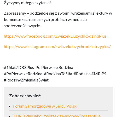
Życzymy miłego czytania!
Zapraszamy – podzielcie się z swoimi wrażeniami z lektury w
komentarzach na naszych profilach w mediach
społecznościowych:
https://www.facebook.com/ZwiazekDuzychRodzin3Plus
https://www.instagram.com/zwiazekduzychrodzintrzyplus/
#15latZDR3Plus Po Pierwsze Rodzina
#PoPierwszeRodzina #RodzinaToSiła #Rodzina #MRiPS
#RodzinyZmieniająŚwiat
Zobacz również:
Forum Samorządowe w Sercu Polski
ZDR 3 Plus jako „związek zawodowy” prezentuje