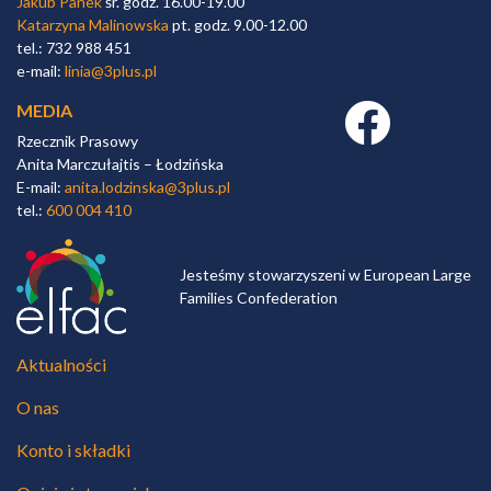
Jakub Panek
śr. godz. 16.00-19.00
Katarzyna Malinowska
pt. godz. 9.00-12.00
tel.: 732 988 451
e-mail:
linia@3plus.pl
MEDIA
Facebook link
Rzecznik Prasowy
Anita Marczułajtis – Łodzińska
E-mail:
anita.lodzinska@3plus.pl
tel.:
600 004 410
Jesteśmy stowarzyszeni w European Large
Families Confederation
Aktualności
O nas
Konto i składki