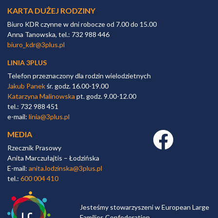
KARTA DUŻEJ RODZINY
Biuro KDR czynne w dni robocze od 7.00 do 15.00
Anna Tanowska, tel.: 732 988 446
biuro_kdr@3plus.pl
LINIA 3PLUS
Telefon przeznaczony dla rodzin wielodzietnych
Jakub Panek
śr. godz. 16.00-19.00
Katarzyna Malinowska
pt. godz. 9.00-12.00
tel.: 732 988 451
e-mail:
linia@3plus.pl
MEDIA
Facebook link
Rzecznik Prasowy
Anita Marczułajtis – Łodzińska
E-mail:
anita.lodzinska@3plus.pl
tel.:
600 004 410
Jesteśmy stowarzyszeni w European Large
Families Confederation