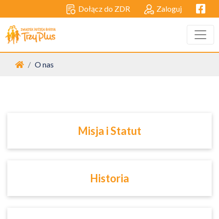
Facebo
Dołącz do ZDR
Zaloguj
Strona główna
O nas
Misja i Statut
Historia