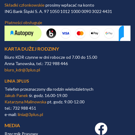
Składki członkowskie
prosimy wpłacać na konto
ING Bank Śląski S. A. 97 1050 1012 1000 0090 3022 4431
Płatności obsługuje
KARTA DUŻEJ RODZINY
Biuro KDR czynne w dni robocze od 7.00 do 15.00
Anna Tanowska, tel.: 732 988 446
biuro_kdr@3plus.pl
LINIA 3PLUS
Telefon przeznaczony dla rodzin wielodzietnych
Jakub Panek
śr. godz. 16.00-19.00
Katarzyna Malinowska
pt. godz. 9.00-12.00
tel.: 732 988 451
e-mail:
linia@3plus.pl
MEDIA
Facebook link
Rzecznik Prasowy