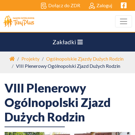
Facebo
Dołącz do ZDR
Zaloguj
Zakładki
Strona główna
Projekty
Ogólnopolskie Zjazdy Dużych Rodzin
VIII Plenerowy Ogólnopolski Zjazd Dużych Rodzin
VIII Plenerowy
Ogólnopolski Zjazd
Dużych Rodzin