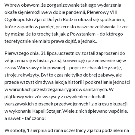
Wbrew obawom, że zorganizowanie takiego wydarzenia
okaże się niemożliwe w dobie pandemii, Plenerowy VIII
Ogólnopolski Zjazd Dużych Rodzin okazał się spotkaniem,
które zapadło w pamięć, przerosło nasze oczekiwania. I rzec
by można, że to trochę tak jak z Powstaniem – do którego
teoretycznie nie miało prawa dojść, a jednak…
Pierwszego dnia, 31 lipca, uczestnicy zostali zaproszeni do
włączenia się w historyczną konwencję i przeniesienie się w
czasy Warszawy okupowanej – poprzez charakteryzację,
stroje, rekwizyty. Był to czas nie tylko dobrej zabawy, ale
przede wszystkim żywa lekcja historii i podkreślenie jedności
w warunkach przestrzegania rygorów sanitarnych. W
piątkowy wieczór wszyscy z ożywieniem słuchali
warszawskich piosenek przedwojennych i z okresu okupacji
w wykonaniu Kapeli Sztajer. Wiele z nich śpiewano wspólnie,
a nawet – tańczono!
W sobotę, 1 sierpnia od rana uczestnicy Zjazdu podzieleni na