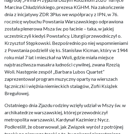
Marcina Chludzińskiego, prezesa KGHM. Na zakończenie
dnia z inicjatywy ZDR 3Plus we współpracy z IPN, w 76.
rocznicę wybuchu Powstania Warszawskiego odprawiona
została plenerowa Msza św. po łacinie – taka, w jakiej
uczestniczyli kiedyś Powstańcy. Liturgii przewodniczył o.
Krzysztof Stępkowski. Bezpośrednio po niej wspomnieniami
z Powstania podzielił się ks. Stanisław Kicman, który w 1944
roku miał 7 lat i mieszkał na Woli, gdzie miała miejsce
najstraszliwsza masakra ludności cywilnej, zwana Rzezią
Woli. Następnie zespół „Barbara Lubos Quartet”
zaprezentował program muzyczny oparty na wierszach
łączniczki i więźnia niemieckich stalagów, Zofii Książek
Bregułowej.
Ostatniego dnia Zjazdu rodziny wzięły udział w Mszy św. w
archikatedrze warszawskiej, której przewodniczył
metropolita warszawski, Kardynał Kazimierz Nycz.
Podkreślił, że obserwował, jak Związek wyrósł z potrójnej
troski: po pierwsze troski o to, by pokazać niezastąpioną