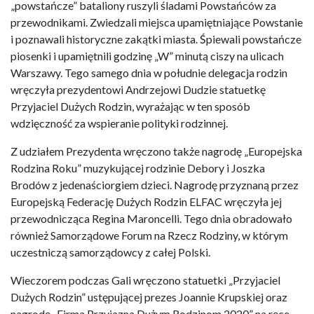
„powstańcze” bataliony ruszyli śladami Powstańców za
przewodnikami. Zwiedzali miejsca upamiętniające Powstanie
i poznawali historyczne zakątki miasta. Śpiewali powstańcze
piosenki i upamiętnili godzinę „W” minutą ciszy na ulicach
Warszawy. Tego samego dnia w południe delegacja rodzin
wręczyła prezydentowi Andrzejowi Dudzie statuetkę
Przyjaciel Dużych Rodzin, wyrażając w ten sposób
wdzięczność za wspieranie polityki rodzinnej.
Z udziałem Prezydenta wręczono także nagrodę „Europejska
Rodzina Roku” muzykującej rodzinie Debory i Joszka
Brodów z jedenaściorgiem dzieci. Nagrodę przyznaną przez
Europejską Federację Dużych Rodzin ELFAC wręczyła jej
przewodnicząca Regina Maroncelli. Tego dnia obradowało
również Samorządowe Forum na Rzecz Rodziny, w którym
uczestniczą samorządowcy z całej Polski.
Wieczorem podczas Gali wręczono statuetki „Przyjaciel
Dużych Rodzin” ustępującej prezes Joannie Krupskiej oraz
nagrodę „Firma Przyjazna Dużym Rodzinom 2020” na ręce