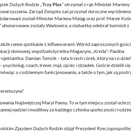
zek Dużych Rodzin „
Trzy Plus
” otrzymał z rąk Minister Marleny
towarzyszenia. Zarząd Związku zaś przyznał doroczne wyróżnienia,
Obdarowani zostali Minister Marlena Maląg oraz prof. Marek Kośn
” uhonorowane zostały Wadowice, a statuetkę odebrał burmistrz
kże cenne spotkanie z influencerami. Wśród zaproszonych gości
kacji domowej, współzałożycielka Magazynu „Kreda”; Paulina
projektantka; Damian Tomzik – tata trzech córek, który na co dzie
holog, coach, trener, mąż, ojciec i dziadek. Goście dzielili się
 mówiąc o codziennym funkcjonowaniu, a także o tym, jak są postr
zeremszyna”.
owania Najświętszej Maryi Panny. To w tym miejscu został ochrz
annej nadziei i modlitwy za każdego członka społeczności rodzinn
lskim Zjazdem Dużych Rodzin objął Prezydent Rzeczypospolite