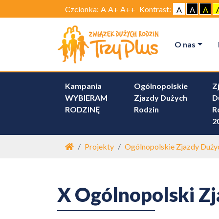
Czcionka:
A
A+
A++
Kontrast:
A
A
A
O nas
Kampania
Ogólnopolskie
Z
WYBIERAM
Zjazdy Dużych
D
RODZINĘ
Rodzin
R
2
Strona główna
Projekty
Ogólnopolskie Zjazdy Duży
X Ogólnopolski Z