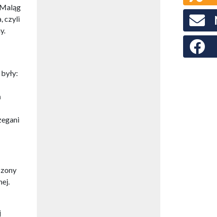
 Maląg
 czyli
y.
Faceboo
 były:
ń
zegani
czony
ej.
j