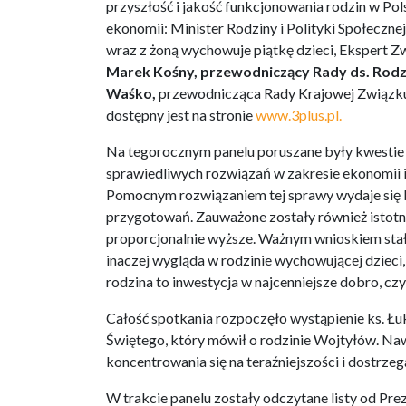
przyszłość i jakość funkcjonowania rodzin w Pols
ekonomii: Minister Rodziny i Polityki Społeczne
wraz z żoną wychowuje piątkę dzieci, Ekspert
Marek Kośny, przewodniczący Rady ds. Rodzi
Waśko,
przewodnicząca Rady Krajowej Związku
dostępny jest na stronie
www.3plus.pl.
Na tegorocznym panelu poruszane były kwestie
sprawiedliwych rozwiązań w zakresie ekonomii 
Pomocnym rozwiązaniem tej sprawy wydaje się by
przygotowań. Zauważone zostały również istotne
proporcjonalnie wyższe. Ważnym wnioskiem sta
inaczej wygląda w rodzinie wychowującej dzieci,
rodzina to inwestycja w najcenniejsze dobro, czyl
Całość spotkania rozpoczęło wystąpienie ks. 
Świętego, który mówił o rodzinie Wojtyłów. Naw
koncentrowania się na teraźniejszości i dostrze
W trakcie panelu zostały odczytane listy od P