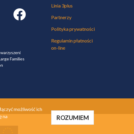
Linia 3plus
Facebook link
Partnerzy
Polityka prywatności
Regulamin płatności
on-line
owarzyszeni
arge Families
on
łączyć możliwość ich
ę na
ROZUMIEM