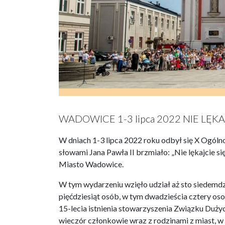
WADOWICE 1-3 lipca 2022 NIE LĘKAJ
W dniach 1-3 lipca 2022 roku odbył się X Ogól
słowami Jana Pawła II brzmiało: „Nie lękajcie s
Miasto Wadowice.
W tym wydarzeniu wzięło udział aż sto siedemdzi
pięćdziesiąt osób, w tym dwadzieścia cztery os
15-lecia istnienia stowarzyszenia Związku Duży
wieczór członkowie wraz z rodzinami z miast, 