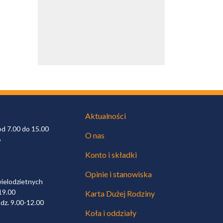
Aktualności
od 7.00 do 15.00
O nas
6
Konto i składki
Opinie i stanowiska
wielodzietnych
19.00
Karta Dużej Rodziny
dz. 9.00-12.00
Koła i oddziały