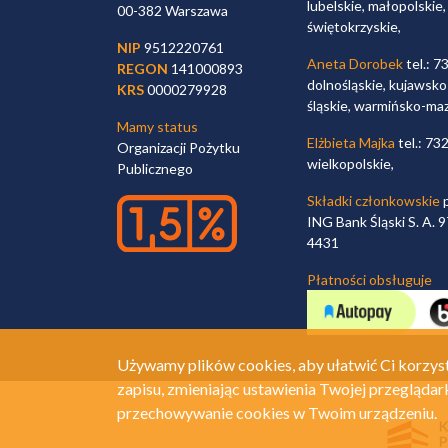
lubelskie, małopolskie,
00-382 Warszawa
świętokrzyskie,
NIP
9512220761
Aneta Dorobek
tel.: 7
REGON
141000893
dolnośląskie, kujawsko
KRS
0000279928
śląskie, warmińsko-ma
Mamy status
Elżbieta Majka
tel.: 73
Organizacji Pożytku
wielkopolskie,
Publicznego
Składki członkowskie
p
ING Bank Śląski S. A.
4431
Płatności obsługuje
Używamy plików cookies, aby ułatwić Ci korzyst
zapisu, zmieniając ustawienia Twojej przeglądar
przechowywanie cookies w Twoim urządzeniu.