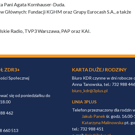
ta Pani Agata Kornhauser-Duda.
ów Głównych: Fundacji KGHM oraz Grupy Eurocash S.A., a także
olskie Radio, TVP3 Warszawa, PAP oraz KAI.
Ł ZDR3+
KARTA DUŻEJ RODZINY
ności Społecznej
Biuro KDR czynne w dni robocze 
Anna Tanowska, tel.: 732 988 44
biuro_kdr@3plus.pl
ać się od poniedziałku do
 18.00
LINIA 3PLUS
Telefon przeznaczony dla rodzin 
988 462
Jakub Panek
śr. godz. 16.00-
Katarzyna Malinowska
pt. go
tel.: 732 988 451
98 660 513