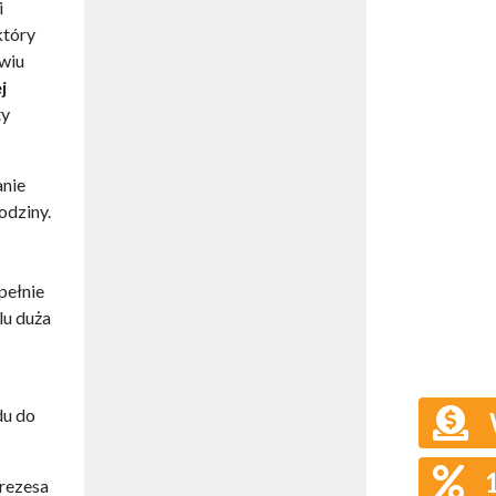
i
 który
wiu
j
ty
anie
odziny.
pełnie
lu duża
du do
Prezesa