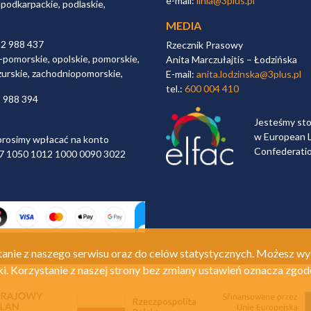
e-mail:
linia@3plus.pl
 podkarpackie, podlaskie,
MEDIA
32 988 437
Rzecznik Prasowy
-pomorskie, opolskie, pomorskie,
Anita Marczułajtis – Łodzińska
zurskie, zachodniopomorskie,
E-mail:
anita.lodzinska@3plus.pl
tel.:
600 004 410
2 988 394
Jesteśmy st
w European L
rosimy wpłacać na konto
Confederati
 97 1050 1012 1000 0090 3022
anie z naszego serwisu oraz do celów statystycznych. Możesz wy
ki. Korzystanie z naszej strony bez zmiany ustawień oznacza zgod