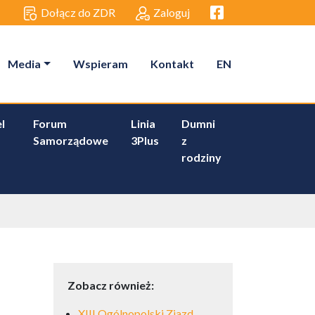
Facebook link
Dołącz do ZDR
Zaloguj
Media
Wspieram
Kontakt
EN
l
Forum
Linia
Dumni
Samorządowe
3Plus
z
rodziny
Zobacz również:
XIII Ogólnopolski Zjazd