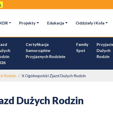
A
KDR
Projekty
Edukacja
Oddziały i Koła
jazd
Certyfikacja
Family
Przyjacie
użych
Samorządów
Spot
Dużych
odzin
Przyjaznych Rodzinie
Rodzin
026
ch Rodzin
X Ogólnopolski Zjazd Dużych Rodzin
jazd Dużych Rodzin