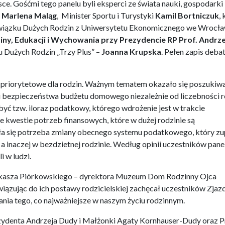
ce. Gośćmi tego panelu byli eksperci ze świata nauki, gospodarki 
j
Marlena Maląg
, Minister Sportu i Turystyki
Kamil Bortniczuk
,
 Związku Dużych Rodzin z Uniwersytetu Ekonomicznego we Wrocła
ny, Edukacji i Wychowania przy Prezydencie RP Prof. Andrze
 Dużych Rodzin „Trzy Plus” –
Joanna Krupska
. Pełen zapis deba
 priorytetowe dla rodzin. Ważnym tematem okazało się poszukiw
i bezpieczeństwa budżetu domowego niezależnie od liczebności r
ć tzw. iloraz podatkowy, którego wdrożenie jest w trakcie
 kwestie potrzeb finansowych, które w dużej rodzinie są
ła się potrzeba zmiany obecnego systemu podatkowego, który zu
 a inaczej w bezdzietnej rodzinie. Według opinii uczestników pane
i w ludzi.
Łukasza Piórkowskiego – dyrektora Muzeum Dom Rodzinny Ojca
iązując do ich postawy rodzicielskiej zachęcał uczestników Zjaz
gania tego, co najważniejsze w naszym życiu rodzinnym.
rezydenta Andrzeja Dudy i Małżonki Agaty Kornhauser-Dudy oraz 