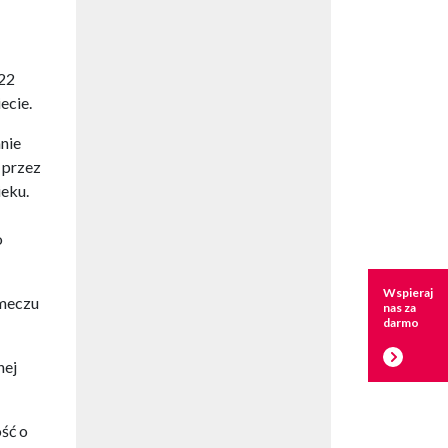
 22
ecie.
nie
 przez
ieku.
o
Wspieraj
 meczu
nas za
darmo
nej
ść o