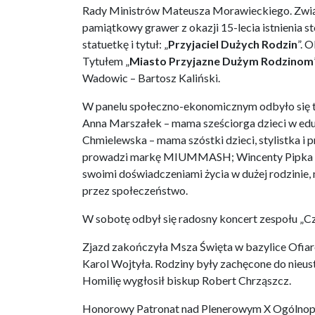
Rady Ministrów Mateusza Morawieckiego. Zwią
pamiątkowy grawer z okazji 15-lecia istnienia s
statuetkę i tytuł: „
Przyjaciel Dużych Rodzin
”. 
Tytułem „
Miasto Przyjazne Dużym Rodzinom
Wadowic – Bartosz Kaliński.
W panelu społeczno-ekonomicznym odbyło się ta
Anna Marszałek – mama sześciorga dzieci w edu
Chmielewska – mama szóstki dzieci, stylistka i 
prowadzi markę MIUMMASH; Wincenty Pipka – psyc
swoimi doświadczeniami życia w dużej rodzinie,
przez społeczeństwo.
W sobotę odbył się radosny koncert zespołu „C
Zjazd zakończyła Msza Święta w bazylice Ofiar
Karol Wojtyła. Rodziny były zachęcone do nieust
Homilię wygłosił biskup Robert Chrząszcz.
Honorowy Patronat nad Plenerowym X Ogólnopo