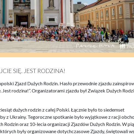
CIE SIĘ. JEST RODZINA!
nopolski Zjazd Dużych Rodzin. Hasło przewodnie zjazdu zainspiro
ię. Jest rodzina!”. Organizatorami zjazdu był Związek Dużych Rodz
esiąt dużych rodzin z całej Polski. Łącznie było to siedemset
oby z Ukrainy. Tegoroczne spotkanie było wyjątkowe z racji obc
ch Rodzin oraz 10-lecia organizacji Zjazdów Dużych Rodzin. W p
w których były organizowane dotychczasowe Zjazdy, świętowali w