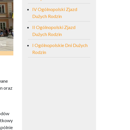
IV Ogólnopolski Zjazd
Dużych Rodzin
II Ogólnopolski Zjazd
Dużych Rodzin
I Ogólnopolskie Dni Dużych
Rodzin
wane
in oraz
hodów
iątkowy
spólnie