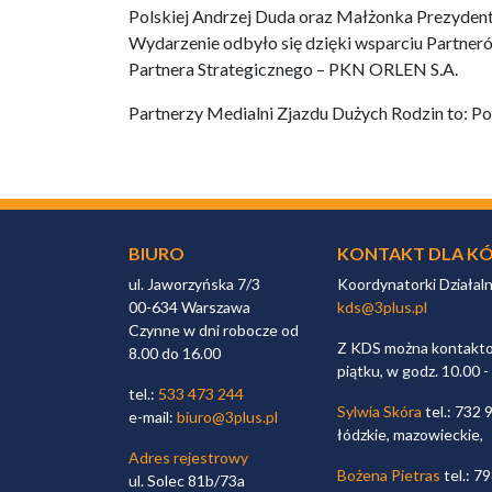
Polskiej Andrzej Duda oraz Małżonka Prezyden
Wydarzenie odbyło się dzięki wsparciu Partner
Partnera Strategicznego – PKN ORLEN S.A.
Partnerzy Medialni Zjazdu Dużych Rodzin to: P
BIURO
KONTAKT DLA KÓ
ul. Jaworzyńska 7/3
Koordynatorki Działal
00-634 Warszawa
kds@3plus.pl
Czynne w dni robocze od
Z KDS można kontaktow
8.00 do 16.00
piątku, w godz. 10.00 -
tel.:
533 473 244
Sylwia Skóra
tel.: 732 
e-mail:
biuro@3plus.pl
łódzkie, mazowieckie,
Adres rejestrowy
Bożena Pietras
tel.: 7
ul. Solec 81b/73a