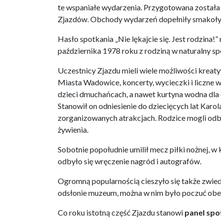
te wspaniałe wydarzenia. Przygotowana została
Zjazdów. Obchody wydarzeń dopełniły smakołyki
Hasło spotkania „Nie lękajcie się. Jest rodzina!
października 1978 roku z rodziną w naturalny s
Uczestnicy Zjazdu mieli wiele możliwości kreat
Miasta Wadowice, koncerty, wycieczki i liczne 
dzieci dmuchańcach, a nawet kurtyna wodna dla 
Stanowił on odniesienie do dziecięcych lat Karol
zorganizowanych atrakcjach. Rodzice mogli odb
żywienia.
Sobotnie popołudnie umilił mecz piłki nożnej, w
odbyło się wręczenie nagród i autografów.
Ogromną popularnością cieszyło się także zwi
odsłonie muzeum, można w nim było poczuć obecno
Co roku istotną część Zjazdu stanowi
panel sp