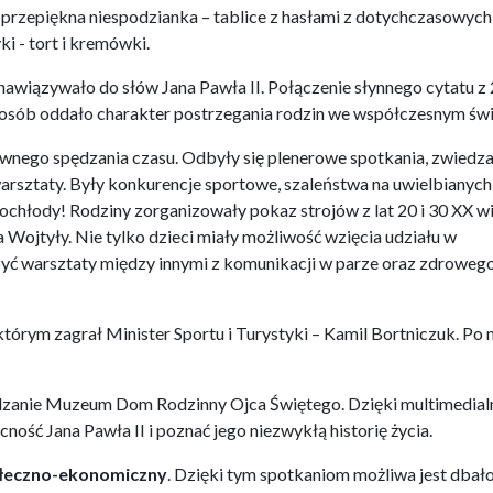
 przepiękna niespodzianka – tablice z hasłami z dotychczasowych
 - tort i kremówki.
” nawiązywało do słów Jana Pawła II. Połączenie słynnego cytatu z
posób oddało charakter postrzegania rodzin we współczesnym świ
ywnego spędzania czasu. Odbyły się plenerowe spotkania, zwiedza
warsztaty. Były konkurencje sportowe, szaleństwa na uwielbianych
ochłody! Rodziny zorganizowały pokaz strojów z lat 20 i 30 XX w
a Wojtyły. Nie tylko dzieci miały możliwość wzięcia udziału w
yć warsztaty między innymi z komunikacji w parze oraz zdroweg
 którym zagrał Minister Sportu i Turystyki – Kamil Bortniczuk. Po
edzanie Muzeum Dom Rodzinny Ojca Świętego. Dzięki multimedial
ść Jana Pawła II i poznać jego niezwykłą historię życia.
ołeczno-ekonomiczny
. Dzięki tym spotkaniom możliwa jest dbało