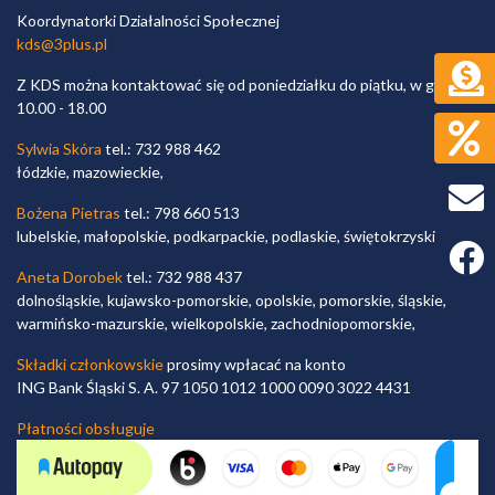
Koordynatorki Działalności Społecznej
kds@3plus.pl
Z KDS można kontaktować się od poniedziałku do piątku, w godz.
10.00 - 18.00
Sylwia Skóra
tel.: 732 988 462
łódzkie, mazowieckie,
Bożena Pietras
tel.: 798 660 513
lubelskie, małopolskie, podkarpackie, podlaskie, świętokrzyskie,
Faceb
Aneta Dorobek
tel.: 732 988 437
dolnośląskie, kujawsko-pomorskie, opolskie, pomorskie, śląskie,
warmińsko-mazurskie, wielkopolskie, zachodniopomorskie,
Składki członkowskie
prosimy wpłacać na konto
ING Bank Śląski S. A. 97 1050 1012 1000 0090 3022 4431
Płatności obsługuje