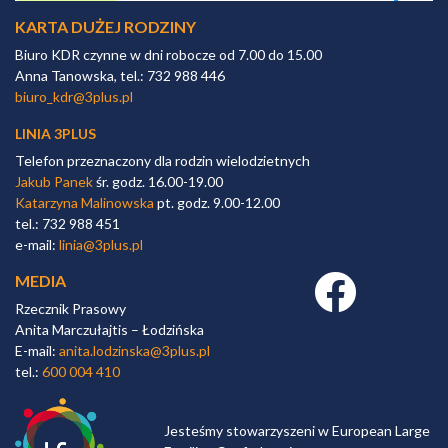
KARTA DUŻEJ RODZINY
Biuro KDR czynne w dni robocze od 7.00 do 15.00
Anna Tanowska, tel.: 732 988 446
biuro_kdr@3plus.pl
LINIA 3PLUS
Telefon przeznaczony dla rodzin wielodzietnych
Jakub Panek
śr. godz. 16.00-19.00
Katarzyna Malinowska
pt. godz. 9.00-12.00
tel.: 732 988 451
e-mail:
linia@3plus.pl
MEDIA
Facebook link
Rzecznik Prasowy
Anita Marczułajtis – Łodzińska
E-mail:
anita.lodzinska@3plus.pl
tel.:
600 004 410
Jesteśmy stowarzyszeni w European Large