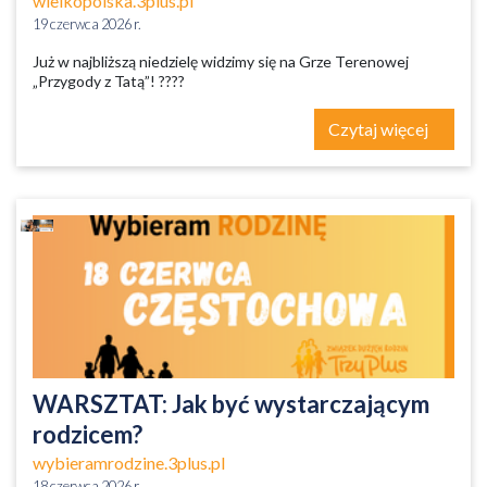
wielkopolska.3plus.pl
19 czerwca 2026 r.
Już w najbliższą niedzielę widzimy się na Grze Terenowej
„Przygody z Tatą”! ????
Czytaj więcej
WARSZTAT: Jak być wystarczającym
rodzicem?
wybieramrodzine.3plus.pl
18 czerwca 2026 r.