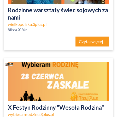
Rodzinne warsztaty świec sojowych za
nami
wielkopolska.3plus.pl
8 lipca 2026 r.
Czytaj więcej
X Festyn Rodzinny "Wesoła Rodzina"
wybieramrodzine.3plus.pl