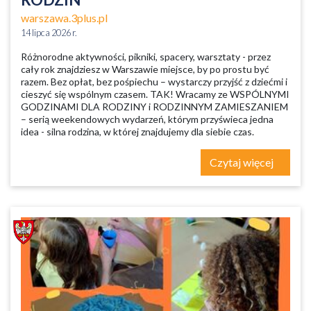
warszawa.3plus.pl
14 lipca 2026 r.
Różnorodne aktywności, pikniki, spacery, warsztaty - przez
cały rok znajdziesz w Warszawie miejsce, by po prostu być
razem. Bez opłat, bez pośpiechu – wystarczy przyjść z dziećmi i
cieszyć się wspólnym czasem. TAK! Wracamy ze WSPÓLNYMI
GODZINAMI DLA RODZINY i RODZINNYM ZAMIESZANIEM
– serią weekendowych wydarzeń, którym przyświeca jedna
idea - silna rodzina, w której znajdujemy dla siebie czas.
Czytaj więcej