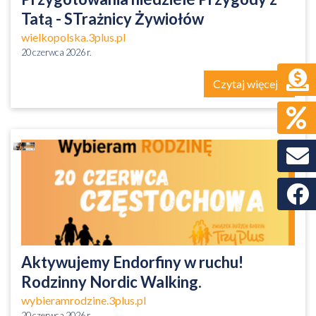
Tatą - STrażnicy Żywiołów
wielkopolska.3plus.pl
20 czerwca 2026 r.
Czytaj więcej
Faceb
Aktywujemy Endorfiny w ruchu!
Rodzinny Nordic Walking.
wybieramrodzine.3plus.pl
20 czerwca 2026 r.