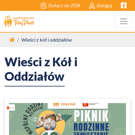
Facebo
Dołącz do ZDR
Zaloguj
Strona główna
Wieści z kół i oddziałów
Wieści z Kół i
Oddziałów