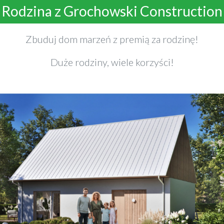
Rodzina z Grochowski Construction
Zbuduj dom marzeń z premią za rodzinę!
Duże rodziny, wiele korzyści!