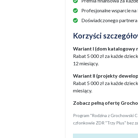
Premia finansowa za każde
Profesjonalne wsparcie na k
Doświadczonego partnera 
Korzyści szczegóło
Wariant I (dom katalogowy n
Rabat 5 000 zł za każde dzie
12 miesiący.
Wariant II (projekty dewelop
Rabat 5 000 zł za każde dzie
miesiący.
Zobacz pełną ofertę Grocho
Program "Rodzina z Grochowski Co
członkowie ZDR "Trzy Plus" bez za