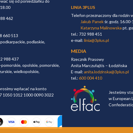
ać się od poniedziałku do
 18.00
LINIA 3PLUS
Telefon przeznaczony dla rodzin 
988 462
Jakub Panek
śr. godz. 16.00-
Katarzyna Malinowska
pt. go
tel.: 732 988 451
98 660 513
e-mail:
linia@3plus.pl
 podkarpackie, podlaskie,
MEDIA
32 988 437
Rzecznik Prasowy
-pomorskie, opolskie, pomorskie,
Anita Marczułajtis – Łodzińska
urskie, wielkopolskie,
E-mail:
anita.lodzinska@3plus.pl
tel.:
600 004 410
rosimy wpłacać na konto
Jesteśmy st
 97 1050 1012 1000 0090 3022
w European L
Confederati