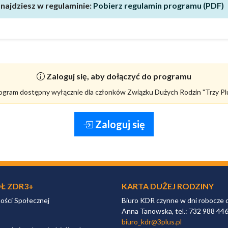
najdziesz w regulaminie:
Pobierz regulamin programu (PDF)
Zaloguj się, aby dołączyć do programu
ogram dostępny wyłącznie dla członków Związku Dużych Rodzin "Trzy Pl
Zaloguj się
Ł ZDR3+
KARTA DUŻEJ RODZINY
ności Społecznej
Biuro KDR czynne w dni robocze 
Anna Tanowska, tel.: 732 988 44
biuro_kdr@3plus.pl