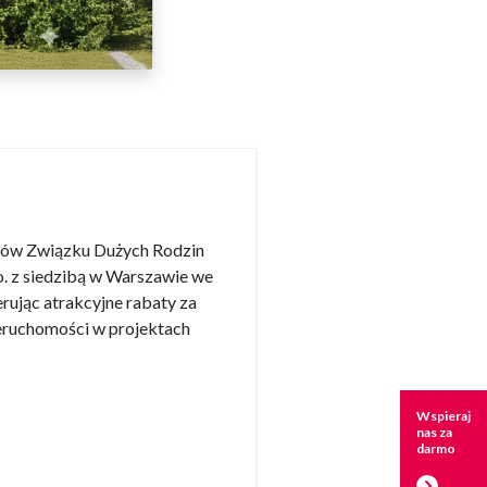
nków Związku Dużych Rodzin
o. z siedzibą w Warszawie we
rując atrakcyjne rabaty za
eruchomości w projektach
Wspieraj
nas za
darmo