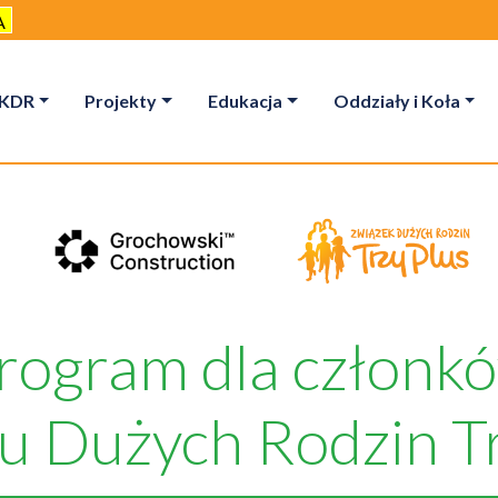
A
KDR
Projekty
Edukacja
Oddziały i Koła
rogram dla członk
u Dużych Rodzin Tr