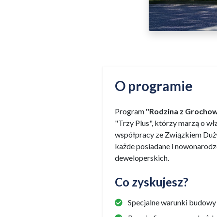
O programie
Program
"Rodzina z Grochow
"Trzy Plus", którzy marzą o w
współpracy ze Związkiem Dużyc
każde posiadane i nowonarodz
deweloperskich.
Co zyskujesz?
Specjalne warunki budowy d