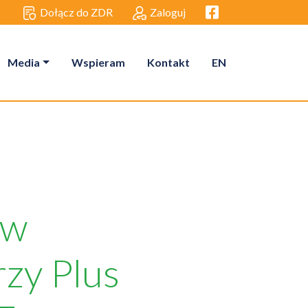
Facebook link
Dołącz do ZDR
Zaloguj
Media
Wspieram
Kontakt
EN
ów
zy Plus