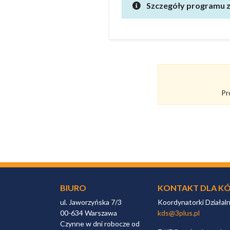
Szczegóły programu z
Pr
BIURO
KONTAKT DLA KÓ
ul. Jaworzyńska 7/3
Koordynatorki Działal
00-634 Warszawa
kds@3plus.pl
Czynne w dni robocze od