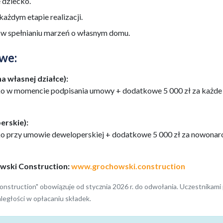
 dziecko.
ażdym etapie realizacji.
w spełnianiu marzeń o własnym domu.
we:
a własnej działce):
cko w momencie podpisania umowy + dodatkowe 5 000 zł za każd
erskie):
cko przy umowie deweloperskiej + dodatkowe 5 000 zł za nowona
wski Construction:
www.grochowski.construction
nstruction" obowiązuje od stycznia 2026 r. do odwołania. Uczestnikam
ległości w opłacaniu składek.