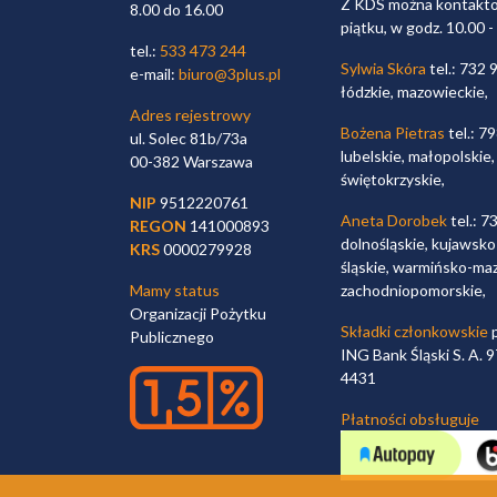
Z KDS można kontaktow
8.00 do 16.00
piątku, w godz. 10.00 -
tel.:
533 473 244
Sylwia Skóra
tel.: 732 
e-mail:
biuro@3plus.pl
łódzkie, mazowieckie,
Adres rejestrowy
Bożena Pietras
tel.: 7
ul. Solec 81b/73a
lubelskie, małopolskie,
00-382 Warszawa
świętokrzyskie,
NIP
9512220761
Aneta Dorobek
tel.: 7
REGON
141000893
dolnośląskie, kujawsko
KRS
0000279928
śląskie, warmińsko-maz
Mamy status
zachodniopomorskie,
Organizacji Pożytku
Składki członkowskie
p
Publicznego
ING Bank Śląski S. A.
4431
Płatności obsługuje