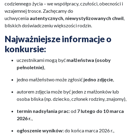
codziennego życia – we współpracy, czułości, obecności i
wzajemnej trosce. Zachęcamy do
uchwycenia
autentycznych, niewystylizowanych chwil
,
bliskich doświadczeniu większości rodzin.
Najważniejsze informacje o
konkursie:
uczestnikami mogą być
małżeństwa (osoby
pełnoletnie)
,
jedno małżeństwo może zgłosić
jedno zdjęcie
,
autorem zdjęcia może być jeden z małżonków lub
osoba bliska (np. dziecko, członek rodziny, znajomy),
termin nadsyłania prac:
od
7 lutego do 10 marca
2026 r.
,
ogłoszenie wyników:
do końca marca 2026 r.,