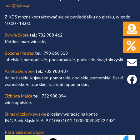
kds@3plus.pl
Z KDS można kontaktować się od poniedziałku do piątku, w godz.
10.00 - 18.00
Sylwia Skóra
tel.: 732 988 462
łódzkie, mazowieckie,
Bożena Pietras
tel.: 798 660 513
lubelskie, małopolskie, podkarpackie, podlaskie, świętokrzyskie,
Aneta Dorobek
tel.: 732 988 437
Faceb
dolnośląskie, kujawsko-pomorskie, opolskie, pomorskie, śląskie,
warmińsko-mazurskie, zachodniopomorskie,
Elżbieta Majka
tel.: 732 988 394
wielkopolskie,
Składki członkowskie
prosimy wpłacać na konto
ING Bank Śląski S. A. 97 1050 1012 1000 0090 3022 4431
Płatności obsługuje