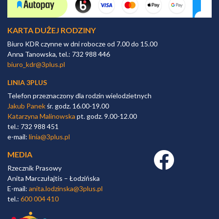
KARTA DUŻEJ RODZINY
Biuro KDR czynne w dni robocze od 7.00 do 15.00
Anna Tanowska, tel.: 732 988 446
biuro_kdr@3plus.pl
LINIA 3PLUS
Telefon przeznaczony dla rodzin wielodzietnych
Jakub Panek
śr. godz. 16.00-19.00
Katarzyna Malinowska
pt. godz. 9.00-12.00
tel.: 732 988 451
e-mail:
linia@3plus.pl
MEDIA
Facebook link
Rzecznik Prasowy
Anita Marczułajtis – Łodzińska
E-mail:
anita.lodzinska@3plus.pl
tel.:
600 004 410