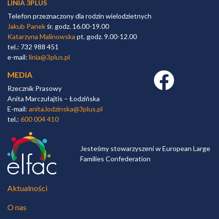
LINIA 3PLUS
Telefon przeznaczony dla rodzin wielodzietnych
Jakub Panek
śr. godz. 16.00-19.00
Katarzyna Malinowska
pt. godz. 9.00-12.00
tel.: 732 988 451
e-mail:
linia@3plus.pl
MEDIA
Facebook link
Rzecznik Prasowy
Anita Marczułajtis – Łodzińska
E-mail:
anita.lodzinska@3plus.pl
tel.:
600 004 410
Jesteśmy stowarzyszeni w European Large
Families Confederation
Aktualności
O nas