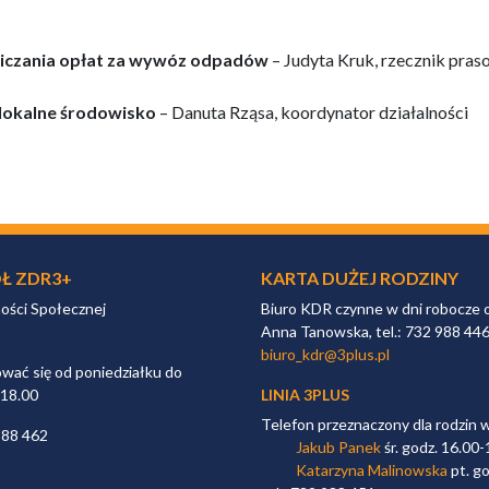
liczania opłat za wywóz odpadów
– Judyta Kruk, rzecznik pra
ć lokalne środowisko
– Danuta Rząsa, koordynator działalności
Ł ZDR3+
KARTA DUŻEJ RODZINY
ności Społecznej
Biuro KDR czynne w dni robocze 
Anna Tanowska, tel.: 732 988 44
biuro_kdr@3plus.pl
ać się od poniedziałku do
 18.00
LINIA 3PLUS
Telefon przeznaczony dla rodzin 
988 462
Jakub Panek
śr. godz. 16.00-
Katarzyna Malinowska
pt. go