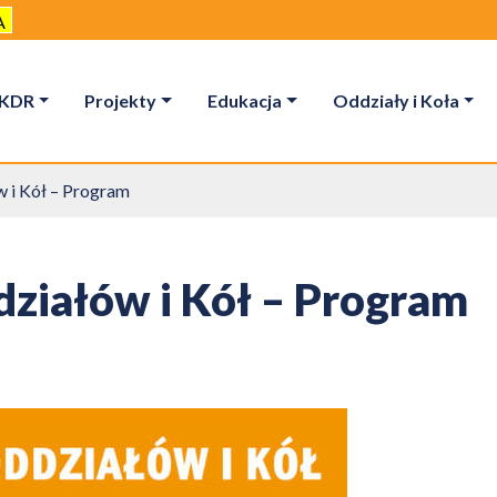
A
KDR
Projekty
Edukacja
Oddziały i Koła
 i Kół – Program
ziałów i Kół – Program