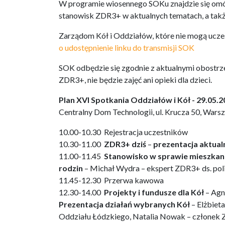
W programie wiosennego SOKu znajdzie się omów
stanowisk ZDR3+ w aktualnych tematach, a także 
Zarządom Kół i Oddziałów, które nie mogą uczes
o udostępnienie linku do transmisji SOK
SOK odbędzie się zgodnie z aktualnymi obostr
ZDR3+, nie będzie zajęć ani opieki dla dzieci.
Plan XVI Spotkania Oddziałów i Kół - 29.05.
Centralny Dom Technologii, ul. Krucza 50, Wars
10.00-10.30 Rejestracja uczestników
10.30-11.00
ZDR3+
dziś
–
prezentacja aktual
11.00-11.45
Stanowisko w sprawie mieszkan
rodzin
– Michał Wydra – ekspert ZDR3+ ds. pol
11.45-12.30 Przerwa kawowa
12.30-14.00
Projekty i fundusze dla Kół
– Agn
Prezentacja działań wybranych Kół
– Elżbiet
Oddziału Łódzkiego, Natalia Nowak – członek