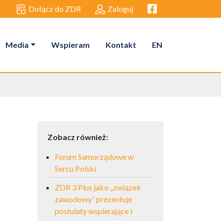
Facebook link
Dołącz do ZDR
Zaloguj
Media
Wspieram
Kontakt
EN
Zobacz również:
Forum Samorządowe w
Sercu Polski
ZDR 3 Plus jako „związek
zawodowy” prezentuje
postulaty wspierające i