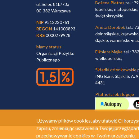
Bożena Pietras
tel.: 7
ul. Solec 81b/73a
lubelskie, małopolskie,
00-382 Warszawa
świętokrzyskie,
NIP
9512220761
Aneta Dorobek
tel.: 7
REGON
141000893
dolnośląskie, kujawsko
KRS
0000279928
śląskie, warmińsko-ma
Mamy status
Elżbieta Majka
tel.: 73
Organizacji Pożytku
wielkopolskie,
Publicznego
Składki członkowskie
p
ING Bank Śląski S. A.
4431
Płatności obsługuje
Używamy plików cookies, aby ułatwić Ci korzyst
zapisu, zmieniając ustawienia Twojej przeglądar
przechowywanie cookies w Twoim urządzeniu.