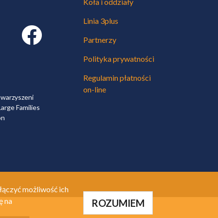
Koła i oddziały
Linia 3plus
Facebook link
Partnerzy
Polityka prywatności
Regulamin płatności
on-line
owarzyszeni
arge Families
on
łączyć możliwość ich
ę na
ROZUMIEM