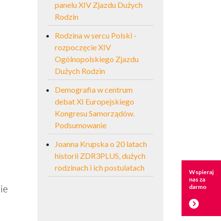
panelu XIV Zjazdu Dużych
Rodzin
Rodzina w sercu Polski -
rozpoczęcie XIV
Ogólnopolskiego Zjazdu
Dużych Rodzin
Demografia w centrum
debat XI Europejskiego
Kongresu Samorządów.
Podsumowanie
Joanna Krupska o 20 latach
historii ZDR3PLUS, dużych
rodzinach i ich postulatach
Wspieraj
nas za
ie
darmo