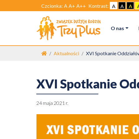
Czcionka:
A
A+
A++
Kontrast:
A
A
A
O nas
Strona główna
Aktualności
XVI Spotkanie Oddziałów
XVI Spotkanie Odd
24 maja 2021 r.