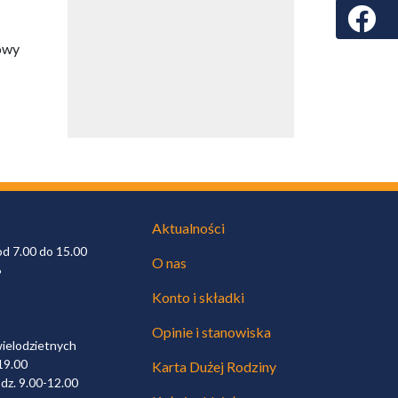
Faceboo
sowy
Aktualności
od 7.00 do 15.00
O nas
6
Konto i składki
Opinie i stanowiska
wielodzietnych
19.00
Karta Dużej Rodziny
dz. 9.00-12.00