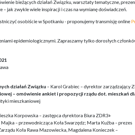
ienie bieżących działań Związku, warsztaty tematyczne, prezen
– jak zwykle wiele inspiracji i czas na wymianę doświadczeń.
tniczyć osobiście w Spotkaniu - proponujemy transmisję online
P
zeniami epidemiologicznymi. Zapraszamy tylko dorosłych członk
2021
zawa
nych działań Związku
– Karol Grabiec – dyrektor zarządzający
iowej –
omówienie ankiet i propozycji rządu dot. mieszkań dl
ityki mieszkaniowej
ieszka Korpowska – zastępca dyrektora Biura ZDR3+
a Majka – przewodnicząca Koła Swarzędz; Marta Kuźba – prezes
 Zarządu Koła Rawa Mazowiecka, Magdalena Konieczek –