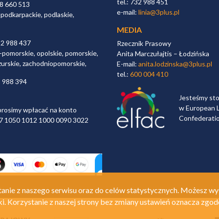
tel.: 732 988 451
98 660 513
e-mail:
linia@3plus.pl
 podkarpackie, podlaskie,
MEDIA
32 988 437
Rzecznik Prasowy
-pomorskie, opolskie, pomorskie,
Anita Marczułajtis – Łodzińska
zurskie, zachodniopomorskie,
E-mail:
anita.lodzinska@3plus.pl
tel.:
600 004 410
2 988 394
Jesteśmy st
w European L
rosimy wpłacać na konto
Confederati
 97 1050 1012 1000 0090 3022
anie z naszego serwisu oraz do celów statystycznych. Możesz wy
ki. Korzystanie z naszej strony bez zmiany ustawień oznacza zgod