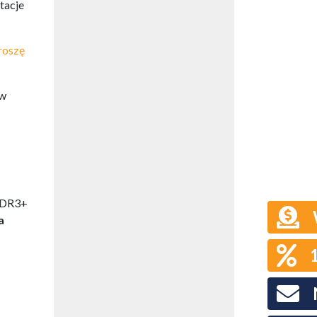
tacje
roszę
ów
 ZDR3+
a