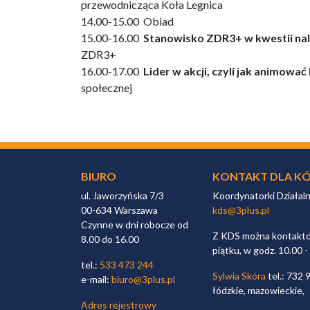
przewodnicząca Koła Legnica
14.00-15.00 Obiad
15.00-16.00
Stanowisko ZDR3+ w kwestii na
ZDR3+
16.00-17.00
Lider w akcji, czyli jak animowa
społecznej
BIURO
KONTAKT DLA KÓ
ul. Jaworzyńska 7/3
Koordynatorki Działal
00-634 Warszawa
kds@3plus.pl
Czynne w dni robocze od
Z KDS można kontaktow
8.00 do 16.00
piątku, w godz. 10.00 -
tel.:
533 473 244
Sylwia Skóra
tel.: 732 
e-mail:
biuro@3plus.pl
łódzkie, mazowieckie,
Adres rejestrowy