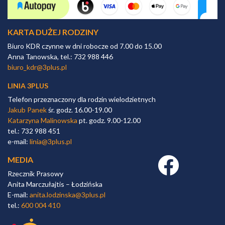
KARTA DUŻEJ RODZINY
Biuro KDR czynne w dni robocze od 7.00 do 15.00
Anna Tanowska, tel.: 732 988 446
biuro_kdr@3plus.pl
LINIA 3PLUS
Telefon przeznaczony dla rodzin wielodzietnych
Jakub Panek
śr. godz. 16.00-19.00
Katarzyna Malinowska
pt. godz. 9.00-12.00
tel.: 732 988 451
e-mail:
linia@3plus.pl
MEDIA
Facebook link
Rzecznik Prasowy
Anita Marczułajtis – Łodzińska
E-mail:
anita.lodzinska@3plus.pl
tel.:
600 004 410