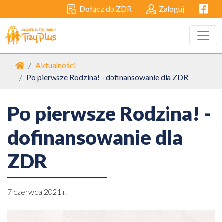
Facebo
Dołącz do ZDR
Zaloguj
Strona główna
Aktualności
Po pierwsze Rodzina! - dofinansowanie dla ZDR
Po pierwsze Rodzina! -
dofinansowanie dla
ZDR
7 czerwca 2021 r.