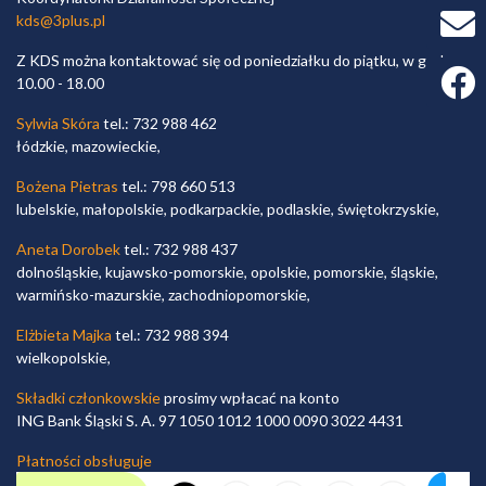
kds@3plus.pl
Z KDS można kontaktować się od poniedziałku do piątku, w godz.
Faceb
10.00 - 18.00
Sylwia Skóra
tel.: 732 988 462
łódzkie, mazowieckie,
Bożena Pietras
tel.: 798 660 513
lubelskie, małopolskie, podkarpackie, podlaskie, świętokrzyskie,
Aneta Dorobek
tel.: 732 988 437
dolnośląskie, kujawsko-pomorskie, opolskie, pomorskie, śląskie,
warmińsko-mazurskie, zachodniopomorskie,
Elżbieta Majka
tel.: 732 988 394
wielkopolskie,
Składki członkowskie
prosimy wpłacać na konto
ING Bank Śląski S. A. 97 1050 1012 1000 0090 3022 4431
Płatności obsługuje