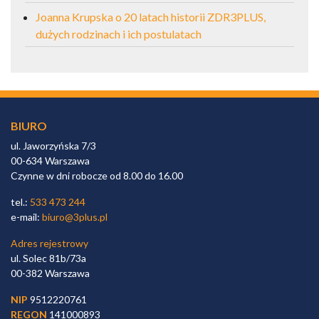
Joanna Krupska o 20 latach historii ZDR3PLUS,
dużych rodzinach i ich postulatach
BIURO
ul. Jaworzyńska 7/3
00-634 Warszawa
Czynne w dni robocze od 8.00 do 16.00
tel.:
533 473 244
e-mail:
biuro@3plus.pl
Adres rejestrowy
ul. Solec 81b/73a
00-382 Warszawa
NIP
9512220761
REGON
141000893