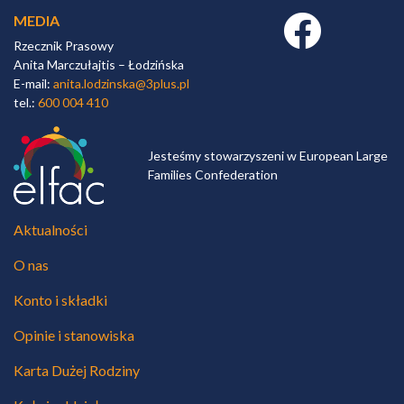
MEDIA
Facebook link
Rzecznik Prasowy
Anita Marczułajtis – Łodzińska
E-mail:
anita.lodzinska@3plus.pl
tel.:
600 004 410
Jesteśmy stowarzyszeni w European Large
Families Confederation
Aktualności
O nas
Konto i składki
Opinie i stanowiska
Karta Dużej Rodziny