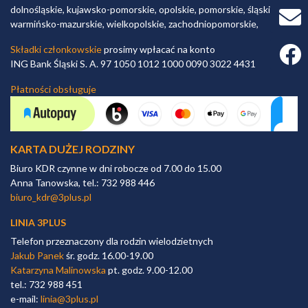
dolnośląskie, kujawsko-pomorskie, opolskie, pomorskie, śląskie,
warmińsko-mazurskie, wielkopolskie, zachodniopomorskie,
Składki członkowskie
prosimy wpłacać na konto
Faceb
ING Bank Śląski S. A. 97 1050 1012 1000 0090 3022 4431
Płatności obsługuje
KARTA DUŻEJ RODZINY
Biuro KDR czynne w dni robocze od 7.00 do 15.00
Anna Tanowska, tel.: 732 988 446
biuro_kdr@3plus.pl
LINIA 3PLUS
Telefon przeznaczony dla rodzin wielodzietnych
Jakub Panek
śr. godz. 16.00-19.00
Katarzyna Malinowska
pt. godz. 9.00-12.00
tel.: 732 988 451
e-mail:
linia@3plus.pl