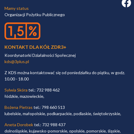
Faceb
Mamy status
Organizacji Pożytku Publicznego
KONTAKT DLA KÓŁ ZDR3+
Koordynatorki Działalności Społecznej
kds@3plus.pl
Z KDS można kontaktować się od poniedziałku do piątku, w godz.
10.00 - 18.00
Sylwia Skóra
tel.: 732 988 462
łódzkie, mazowieckie,
Bożena Pietras
tel.: 798 660 513
lubelskie, małopolskie, podkarpackie, podlaskie, świętokrzyskie,
Aneta Dorobek
tel.: 732 988 437
dolnośląskie, kujawsko-pomorskie, opolskie, pomorskie, śląskie,