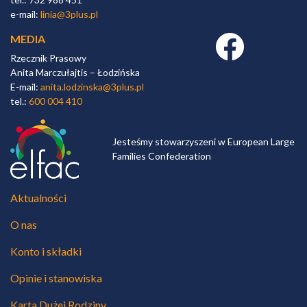
e-mail:
linia@3plus.pl
MEDIA
Facebook link
Rzecznik Prasowy
Anita Marczułajtis – Łodzińska
E-mail:
anita.lodzinska@3plus.pl
tel.:
600 004 410
Jesteśmy stowarzyszeni w European Large
Families Confederation
Aktualności
O nas
Konto i składki
Opinie i stanowiska
Karta Dużej Rodziny