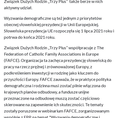
Związek Dużych Rodzin „Trzy Plus” także berze w nich
aktywny udział.
Wyzwania demograficzne są też jednym z priorytetów
obecnej słoweńskiej prezydencji w Unii Europejskiej.
Słoweńska prezydencja UE rozpoczęła się 1 lipca 2021 roku i
potrwa do końca 2021 roku.
Związek Dużych Rodzin „Trzy Plus” współpracuje z The
Federation of Catholic Family Associations in Europe
(FAFCE). Organizacja ta zachęca prezydencję słoweńską do
pracy na rzecz prężnej i zrównoważonej Europy, z
podkreśleniem inwestycji w rodzinę jako kluczem do
przyszłości Europy. FAFCE zauważa, że w praktyce polityka
demograficzna i rodzinna musi zostać pilnie włączona do
krajowych planów odbudowy, a fundusze unijne
przeznaczone na odbudowę muszą zostać częściowo
skierowane na zapewnienie ich skuteczności. Te tematy
zostały poruszone w webinarium FAFCE, zorganizowanym
wspólnie z EPP, na temat "Wyzwania demograficzne i