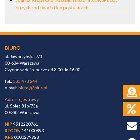
dużych rodzinach i ich postulatach
BIURO
ul. Jaworzyńska 7/3
00-634 Warszawa
Czynne w dni robocze od 8.00 do 16.00
tel.:
533 473 244
e-mail:
biuro@3plus.pl
Adres rejestrowy
ul. Solec 81b/73a
00-382 Warszawa
NIP
9512220761
REGON
141000893
KRS
0000279928