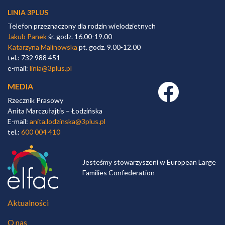
LINIA 3PLUS
Telefon przeznaczony dla rodzin wielodzietnych
Jakub Panek
śr. godz. 16.00-19.00
Katarzyna Malinowska
pt. godz. 9.00-12.00
tel.: 732 988 451
e-mail:
linia@3plus.pl
MEDIA
Facebook link
Rzecznik Prasowy
Anita Marczułajtis – Łodzińska
E-mail:
anita.lodzinska@3plus.pl
tel.:
600 004 410
Jesteśmy stowarzyszeni w European Large
Families Confederation
Aktualności
O nas