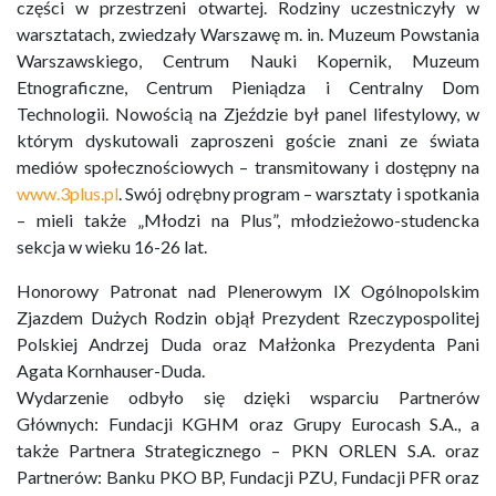
części w przestrzeni otwartej. Rodziny uczestniczyły w
warsztatach, zwiedzały Warszawę m. in. Muzeum Powstania
Warszawskiego, Centrum Nauki Kopernik, Muzeum
Etnograficzne, Centrum Pieniądza i Centralny Dom
Technologii. Nowością na Zjeździe był panel lifestylowy, w
którym dyskutowali zaproszeni goście znani ze świata
mediów społecznościowych – transmitowany i dostępny na
www.3plus.pl
. Swój odrębny program – warsztaty i spotkania
– mieli także „Młodzi na Plus”, młodzieżowo-studencka
sekcja w wieku 16-26 lat.
Honorowy Patronat nad Plenerowym IX Ogólnopolskim
Zjazdem Dużych Rodzin objął Prezydent Rzeczypospolitej
Polskiej Andrzej Duda oraz Małżonka Prezydenta Pani
Agata Kornhauser-Duda.
Wydarzenie odbyło się dzięki wsparciu Partnerów
Głównych: Fundacji KGHM oraz Grupy Eurocash S.A., a
także Partnera Strategicznego – PKN ORLEN S.A. oraz
Partnerów: Banku PKO BP, Fundacji PZU, Fundacji PFR oraz