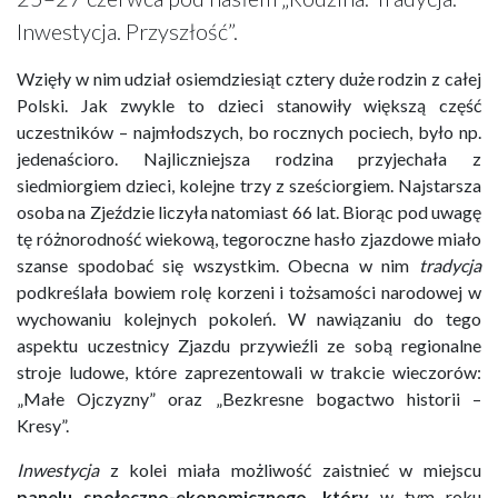
Inwestycja. Przyszłość”.
Wzięły w nim udział osiemdziesiąt cztery duże rodzin z całej
Polski. Jak zwykle to dzieci stanowiły większą część
uczestników – najmłodszych, bo rocznych pociech, było np.
jedenaścioro. Najliczniejsza rodzina przyjechała z
siedmiorgiem dzieci, kolejne trzy z sześciorgiem. Najstarsza
osoba na Zjeździe liczyła natomiast 66 lat. Biorąc pod uwagę
tę różnorodność wiekową, tegoroczne hasło zjazdowe miało
szanse spodobać się wszystkim. Obecna w nim
tradycja
podkreślała bowiem rolę korzeni i tożsamości narodowej w
wychowaniu kolejnych pokoleń. W nawiązaniu do tego
aspektu uczestnicy Zjazdu przywieźli ze sobą regionalne
stroje ludowe, które zaprezentowali w trakcie wieczorów:
„Małe Ojczyzny” oraz „Bezkresne bogactwo historii –
Kresy”.
Inwestycja
z kolei miała możliwość zaistnieć w miejscu
panelu społeczno-ekonomicznego,
który
w tym roku