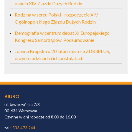
panelu XIV Zjazdu Dużych Rodzin
Rodzina w sercu Polski - rozpoczęcie XIV
Ogólnopolskiego Zjazdu Dużych Rodzin
Demografia w centrum debat XI Europejskiego
Kongresu Samorządów. Podsumowanie
Joanna Krupska o 20 latach historii ZDR3PLUS,
dużych rodzinach i ich postulatach
BIURO
ul. Jaworzyńska 7/3
00-634 Warszawa
Czynne w dni robocze od 8.00 do 16.00
tel.:
533 473 244