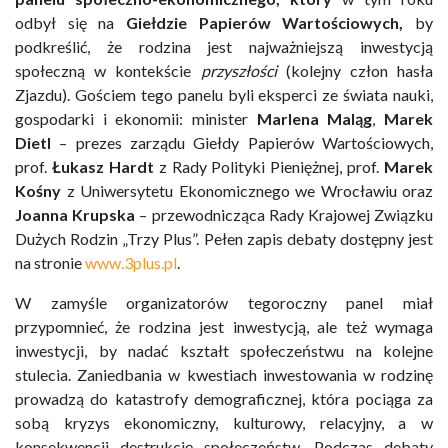
odbył się na
Giełdzie Papierów Wartościowych,
by
podkreślić, że rodzina jest najważniejszą inwestycją
społeczną w kontekście
przyszłości
(kolejny człon hasła
Zjazdu). Gościem tego panelu byli eksperci ze świata nauki,
gospodarki i ekonomii: minister
Marlena Maląg
,
Marek
Dietl
– prezes zarządu Giełdy Papierów Wartościowych,
prof.
Łukasz Hardt
z Rady Polityki Pieniężnej, prof.
Marek
Kośny
z Uniwersytetu Ekonomicznego we Wrocławiu oraz
Joanna Krupska
– przewodnicząca Rady Krajowej Związku
Dużych Rodzin „Trzy Plus”. Pełen zapis debaty dostępny jest
na stronie
www.3plus.pl
.
W zamyśle organizatorów tegoroczny panel miał
przypomnieć, że rodzina jest inwestycją, ale też wymaga
inwestycji, by nadać kształt społeczeństwu na kolejne
stulecia. Zaniedbania w kwestiach inwestowania w rodzinę
prowadzą do katastrofy demograficznej, która pociąga za
sobą kryzys ekonomiczny, kulturowy, relacyjny, a w
konsekwencji destrukcję społeczeństw. Podczas debaty