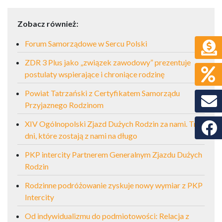
Zobacz również:
Forum Samorządowe w Sercu Polski
ZDR 3 Plus jako „związek zawodowy” prezentuje
postulaty wspierające i chroniące rodzinę
Powiat Tatrzański z Certyfikatem Samorządu
Przyjaznego Rodzinom
XIV Ogólnopolski Zjazd Dużych Rodzin za nami. Trzy
Faceb
dni, które zostają z nami na długo
PKP intercity Partnerem Generalnym Zjazdu Dużych
Rodzin
Rodzinne podróżowanie zyskuje nowy wymiar z PKP
Intercity
Od indywidualizmu do podmiotowości: Relacja z