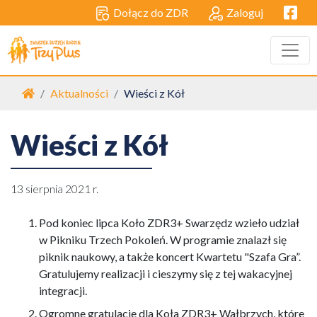
Facebo
Dołącz do ZDR
Zaloguj
Strona główna
Aktualności
Wieści z Kół
Wieści z Kół
13 sierpnia 2021 r.
Pod koniec lipca Koło ZDR3+ Swarzędz wzieło udział
w Pikniku Trzech Pokoleń. W programie znalazł się
piknik naukowy, a także koncert Kwartetu "Szafa Gra”.
Gratulujemy realizacji i cieszymy się z tej wakacyjnej
integracji.
Ogromne gratulacje dla Koła ZDR3+ Wałbrzych, które