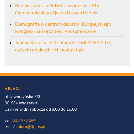
Rodzina w sercu Polski - rozpoczęcie XIV
Ogólnopolskiego Zjazdu Dużych Rodzin
Demografia w centrum debat XI Europejskiego
Kongresu Samorządów. Podsumowanie
Joanna Krupska o 20 latach historii ZDR3PLUS,
dużych rodzinach i ich postulatach
BIURO
ul. Jaworzyńska 7/3
00-634 Warszawa
Czynne w dni robocze od 8.00 do 16.00
tel.:
533 473 244
e-mail:
biuro@3plus.pl