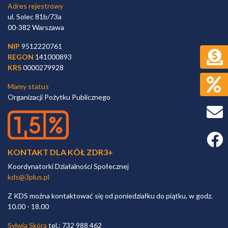
Adres rejestrowy
ul. Solec 81b/73a
00-382 Warszawa
NIP
9512220761
REGON
141000893
KRS
0000279928
Mamy status
Organizacji Pożytku Publicznego
Faceb
KONTAKT DLA KÓŁ ZDR3+
Koordynatorki Działalności Społecznej
kds@3plus.pl
Z KDS można kontaktować się od poniedziałku do piątku, w godz.
10.00 - 18.00
Sylwia Skóra
tel.: 732 988 462