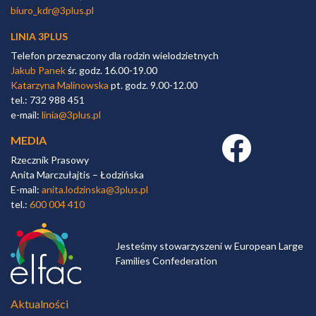
biuro_kdr@3plus.pl
LINIA 3PLUS
Telefon przeznaczony dla rodzin wielodzietnych
Jakub Panek
śr. godz. 16.00-19.00
Katarzyna Malinowska
pt. godz. 9.00-12.00
tel.: 732 988 451
e-mail:
linia@3plus.pl
MEDIA
Facebook link
Rzecznik Prasowy
Anita Marczułajtis – Łodzińska
E-mail:
anita.lodzinska@3plus.pl
tel.:
600 004 410
Jesteśmy stowarzyszeni w European Large
Families Confederation
Aktualności