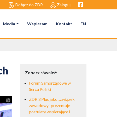
Facebook link
Dołącz do ZDR
Zaloguj
Media
Wspieram
Kontakt
EN
ch
Zobacz również:
Forum Samorządowe w
Sercu Polski
ZDR 3 Plus jako „związek
zawodowy” prezentuje
postulaty wspierające i