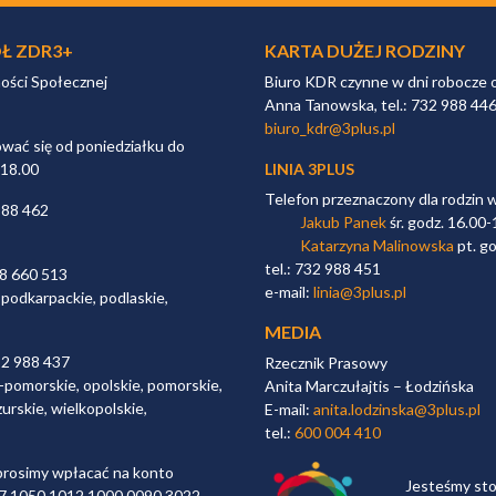
Ł ZDR3+
KARTA DUŻEJ RODZINY
ności Społecznej
Biuro KDR czynne w dni robocze 
Anna Tanowska, tel.: 732 988 44
biuro_kdr@3plus.pl
ać się od poniedziałku do
 18.00
LINIA 3PLUS
Telefon przeznaczony dla rodzin 
988 462
Jakub Panek
śr. godz. 16.00-
Katarzyna Malinowska
pt. go
tel.: 732 988 451
98 660 513
e-mail:
linia@3plus.pl
 podkarpackie, podlaskie,
MEDIA
32 988 437
Rzecznik Prasowy
-pomorskie, opolskie, pomorskie,
Anita Marczułajtis – Łodzińska
urskie, wielkopolskie,
E-mail:
anita.lodzinska@3plus.pl
tel.:
600 004 410
rosimy wpłacać na konto
Jesteśmy st
 97 1050 1012 1000 0090 3022