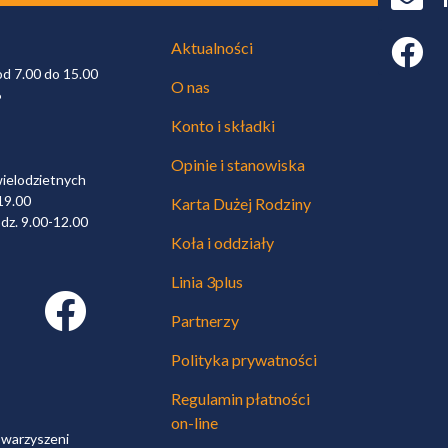
Faceboo
Aktualności
od 7.00 do 15.00
O nas
6
Konto i składki
Opinie i stanowiska
wielodzietnych
19.00
Karta Dużej Rodziny
dz. 9.00-12.00
Koła i oddziały
Linia 3plus
Facebook link
Partnerzy
Polityka prywatności
Regulamin płatności
on-line
owarzyszeni