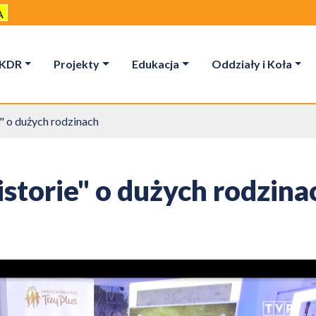
A
KDR
Projekty
Edukacja
Oddziały i Koła
" o dużych rodzinach
storie" o dużych rodzina