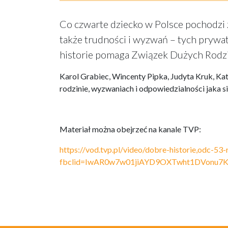
Co czwarte dziecko w Polsce pochodzi z 
także trudności i wyzwań – tych prywa
historie pomaga Związek Dużych Rodzin
Karol Grabiec, Wincenty Pipka, Judyta Kruk, Ka
rodzinie, wyzwaniach i odpowiedzialności jaka si
Materiał można obejrzeć na kanale TVP:
https://vod.tvp.pl/video/dobre-historie,odc-5
fbclid=IwAR0w7w01jiAYD9OXTwht1DVonu7