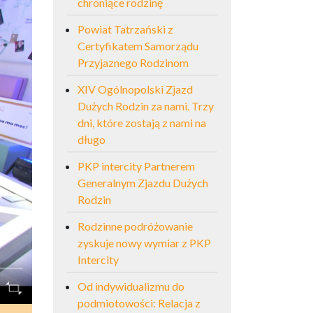
chroniące rodzinę
Powiat Tatrzański z
Certyfikatem Samorządu
Przyjaznego Rodzinom
XIV Ogólnopolski Zjazd
Dużych Rodzin za nami. Trzy
dni, które zostają z nami na
długo
PKP intercity Partnerem
Generalnym Zjazdu Dużych
Rodzin
Rodzinne podróżowanie
zyskuje nowy wymiar z PKP
Intercity
Od indywidualizmu do
podmiotowości: Relacja z