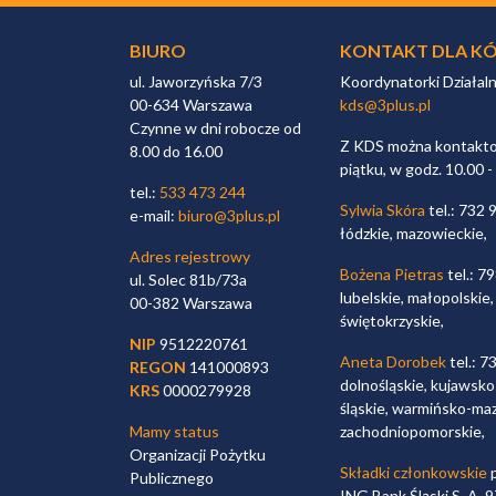
BIURO
KONTAKT DLA KÓ
ul. Jaworzyńska 7/3
Koordynatorki Działal
00-634 Warszawa
kds@3plus.pl
Czynne w dni robocze od
Z KDS można kontaktow
8.00 do 16.00
piątku, w godz. 10.00 -
tel.:
533 473 244
Sylwia Skóra
tel.: 732 
e-mail:
biuro@3plus.pl
łódzkie, mazowieckie,
Adres rejestrowy
Bożena Pietras
tel.: 7
ul. Solec 81b/73a
lubelskie, małopolskie,
00-382 Warszawa
świętokrzyskie,
NIP
9512220761
Aneta Dorobek
tel.: 7
REGON
141000893
dolnośląskie, kujawsko
KRS
0000279928
śląskie, warmińsko-maz
Mamy status
zachodniopomorskie,
Organizacji Pożytku
Składki członkowskie
p
Publicznego
ING Bank Śląski S. A.