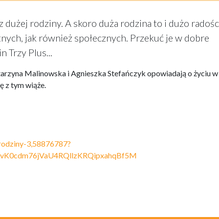
dużej rodziny. A skoro duża rodzina to i dużo radości
tnych, jak również społecznych. Przekuć je w dobre
 Trzy Plus...
tarzyna Malinowska i Agnieszka Stefańczyk opowiadają o życiu w
ę z tym wiąże.
3-rodziny-3,58876787?
KvK0cdm76jVaU4RQllzKRQipxahqBf5M