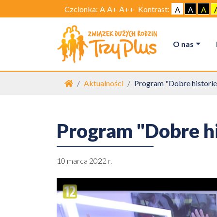
Czcionka:
A
A+
A++
Kontrast:
A
A
A
O nas
Strona główna
Aktualności
Program "Dobre historie
Program "Dobre hi
10 marca 2022 r.