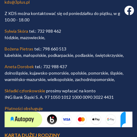
kds@3plus.pl
Faceb
Z KDS można kontaktować się od poniedziałku do piątku, w godz.
10.00 - 18.00
Sylwia Skóra
tel.: 732 988 462
łódzkie, mazowieckie,
Bożena Pietras
tel.: 798 660 513
lubelskie, małopolskie, podkarpackie, podlaskie, świętokrzyskie,
Aneta Dorobek
tel.: 732 988 437
dolnośląskie, kujawsko-pomorskie, opolskie, pomorskie, śląskie,
warmińsko-mazurskie, wielkopolskie, zachodniopomorskie,
Składki członkowskie
prosimy wpłacać na konto
ING Bank Śląski S. A. 97 1050 1012 1000 0090 3022 4431
Płatności obsługuje
KARTA DUŻEJ RODZINY