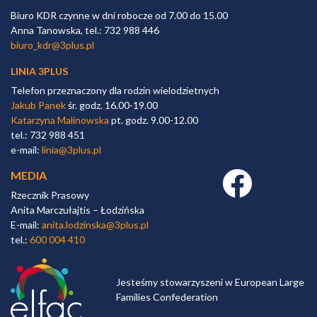
Biuro KDR czynne w dni robocze od 7.00 do 15.00
Anna Tanowska, tel.: 732 988 446
biuro_kdr@3plus.pl
LINIA 3PLUS
Telefon przeznaczony dla rodzin wielodzietnych
Jakub Panek
śr. godz. 16.00-19.00
Katarzyna Malinowska
pt. godz. 9.00-12.00
tel.: 732 988 451
e-mail:
linia@3plus.pl
MEDIA
Facebook link
Rzecznik Prasowy
Anita Marczułajtis – Łodzińska
E-mail:
anita.lodzinska@3plus.pl
tel.:
600 004 410
Jesteśmy stowarzyszeni w European Large
Families Confederation