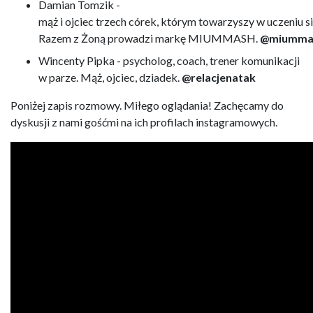
Damian Tomzik -
mąż i ojciec trzech córek, którym towarzyszy w uczeniu s
Razem z Żoną prowadzi markę MIUMMASH.
@miumma
Wincenty Pipka - psycholog, coach, trener komunikacji
w parze. Mąż, ojciec, dziadek.
@relacjenatak
Poniżej zapis rozmowy. Miłego oglądania! Zachęcamy do
dyskusji z nami gośćmi na ich profilach instagramowych.