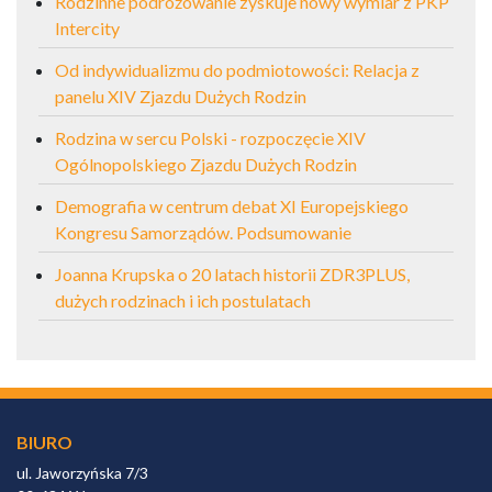
Rodzinne podróżowanie zyskuje nowy wymiar z PKP
Intercity
Od indywidualizmu do podmiotowości: Relacja z
panelu XIV Zjazdu Dużych Rodzin
Rodzina w sercu Polski - rozpoczęcie XIV
Ogólnopolskiego Zjazdu Dużych Rodzin
Demografia w centrum debat XI Europejskiego
Kongresu Samorządów. Podsumowanie
Joanna Krupska o 20 latach historii ZDR3PLUS,
dużych rodzinach i ich postulatach
BIURO
ul. Jaworzyńska 7/3