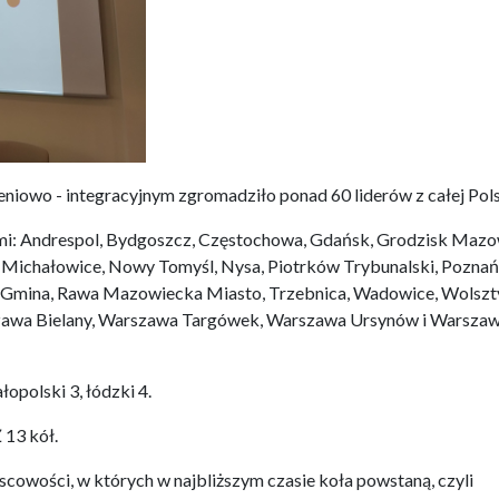
eniowo - integracyjnym zgromadziło ponad 60 liderów z całej Pols
ami: Andrespol, Bydgoszcz, Częstochowa, Gdańsk, Grodzisk Mazo
, Michałowice, Nowy Tomyśl, Nysa, Piotrków Trybunalski, Poznań
Gmina, Rawa Mazowiecka Miasto, Trzebnica, Wadowice, Wolszt
szawa Bielany, Warszawa Targówek, Warszawa Ursynów i Warsza
opolski 3, łódzki 4.
13 kół.
scowości, w których w najbliższym czasie koła powstaną, czyli