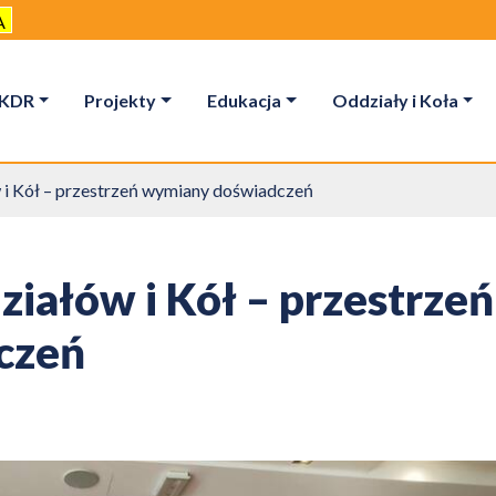
A
KDR
Projekty
Edukacja
Oddziały i Koła
 i Kół – przestrzeń wymiany doświadczeń
iałów i Kół – przestrzeń
czeń