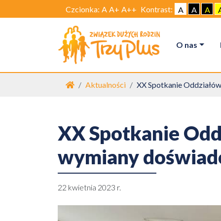
Czcionka:
A
A+
A++
Kontrast:
A
A
A
O nas
Strona główna
Aktualności
XX Spotkanie Oddziałów
XX Spotkanie Oddz
wymiany doświad
22 kwietnia 2023 r.