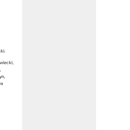
ki.
wiecki,
,
yn,
wa