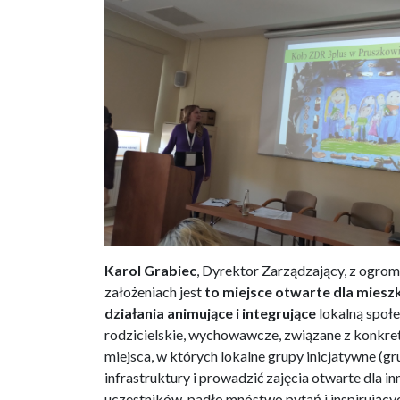
Karol
Grabiec
, Dyrektor Zarządzający, z ogro
założeniach jest
to miejsce otwarte dla miesz
działania animujące i integrujące
lokalną społ
rodzicielskie, wychowawcze, związane z konkret
miejsca, w których lokalne grupy inicjatywne (g
infrastruktury i prowadzić zajęcia otwarte dla 
uczestników, padło mnóstwo pytań i inspirujący