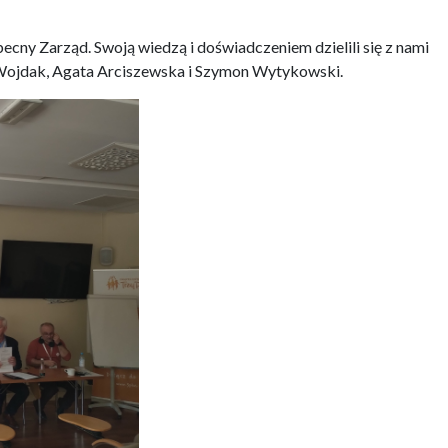
becny Zarząd. Swoją wiedzą i doświadczeniem dzielili się z nami
Wojdak, Agata Arciszewska i Szymon Wytykowski.