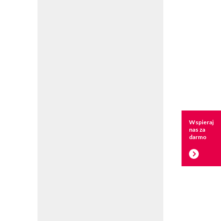
Wspieraj
nas za
darmo