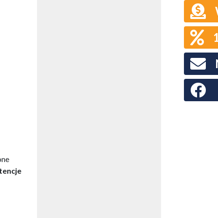
Faceboo
one
tencje