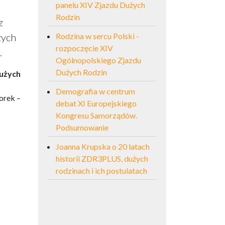
panelu XIV Zjazdu Dużych
Rodzin
z
żych
Rodzina w sercu Polski -
rozpoczęcie XIV
.
Ogólnopolskiego Zjazdu
Dużych Rodzin
Dużych
Demografia w centrum
orek –
debat XI Europejskiego
Kongresu Samorządów.
Podsumowanie
Joanna Krupska o 20 latach
historii ZDR3PLUS, dużych
rodzinach i ich postulatach