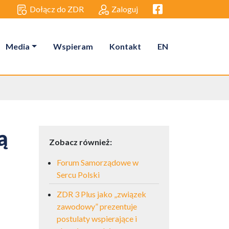
Facebook link
Dołącz do ZDR
Zaloguj
Media
Wspieram
Kontakt
EN
ą
Zobacz również:
Forum Samorządowe w
Sercu Polski
ZDR 3 Plus jako „związek
zawodowy” prezentuje
postulaty wspierające i