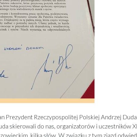
an Prezydent Rzeczypospolitej Polskiej Andrzej Duda
a skierowali do nas, organizatorów i uczestników X
owieckim, kilka słów. W związku z tym zjazd odwied