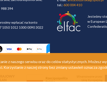
tel.:
600 004 410
2 988 394
Jesteśmy st
w European L
rosimy wpłacać na konto
Confederati
 97 1050 1012 1000 0090 3022
anie z naszego serwisu oraz do celów statystycznych. Możesz wy
ki. Korzystanie z naszej strony bez zmiany ustawień oznacza zgod
Polityka prywatności
Re