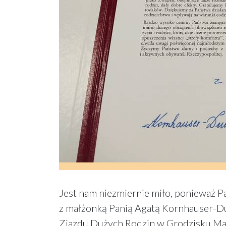
Jest nam niezmiernie miło, ponieważ P
z małżonką Panią Agatą Kornhauser-Dud
Zjazdu Dużych Rodzin w Grodzisku Maz