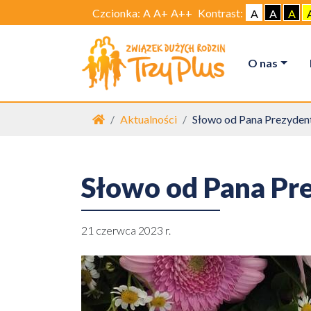
Czcionka:
A
A+
A++
Kontrast:
A
A
A
O nas
Strona główna
Aktualności
Słowo od Pana Prezyden
Słowo od Pana Pr
21 czerwca 2023 r.