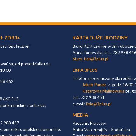
Ł ZDR3+
KARTA DUŻEJ RODZINY
ności Społecznej
Biuro KDR czynne w dni robocze 
Anna Tanowska, tel.: 732 988 44
biuro_kdr@3plus.pl
ać się od poniedziałku do
 18.00
LINIA 3PLUS
Telefon przeznaczony dla rodzin 
988 462
Jakub Panek
śr. godz. 16.00-
Katarzyna Malinowska
pt. go
tel.: 732 988 451
98 660 513
e-mail:
linia@3plus.pl
 podkarpackie, podlaskie,
MEDIA
32 988 437
Rzecznik Prasowy
-pomorskie, opolskie, pomorskie,
Anita Marczułajtis – Łodzińska
zurskie, zachodniopomorskie,
E-mail:
anita.lodzinska@3plus.pl