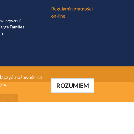
Regulamin płatności
on-line
owarzyszeni
arge Families
on
łączyć możliwość ich
ę na
ROZUMIEM
alizacja:
A.Net.pl