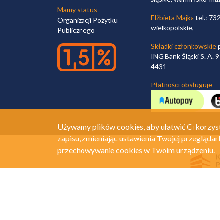
Mamy status
Elżbieta Majka
tel.: 73
Organizacji Pożytku
wielkopolskie,
Publicznego
Składki członkowskie
p
ING Bank Śląski S. A.
4431
Płatności obsługuje
Używamy plików cookies, aby ułatwić Ci korzyst
zapisu, zmieniając ustawienia Twojej przeglądar
przechowywanie cookies w Twoim urządzeniu.
© Związek Dużych Rodzin "Trzy Plus"