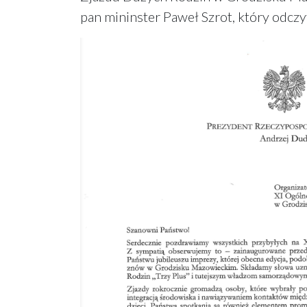
pan mininster Paweł Szrot, który odczyt