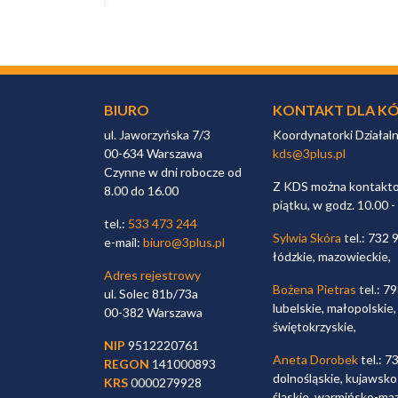
BIURO
KONTAKT DLA KÓ
ul. Jaworzyńska 7/3
Koordynatorki Działal
00-634 Warszawa
kds@3plus.pl
Czynne w dni robocze od
Z KDS można kontaktow
8.00 do 16.00
piątku, w godz. 10.00 -
tel.:
533 473 244
Sylwia Skóra
tel.: 732 
e-mail:
biuro@3plus.pl
łódzkie, mazowieckie,
Adres rejestrowy
Bożena Pietras
tel.: 7
ul. Solec 81b/73a
lubelskie, małopolskie,
00-382 Warszawa
świętokrzyskie,
NIP
9512220761
Aneta Dorobek
tel.: 7
REGON
141000893
dolnośląskie, kujawsko
KRS
0000279928
śląskie, warmińsko-ma