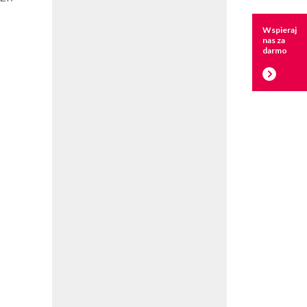
Wspieraj
nas za
darmo