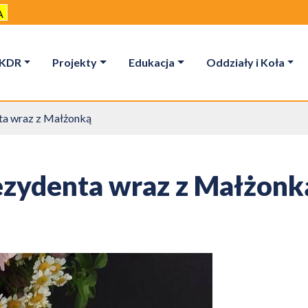
A
KDR
Projekty
Edukacja
Oddziały i Koła
ta wraz z Małżonką
ezydenta wraz z Małżonk