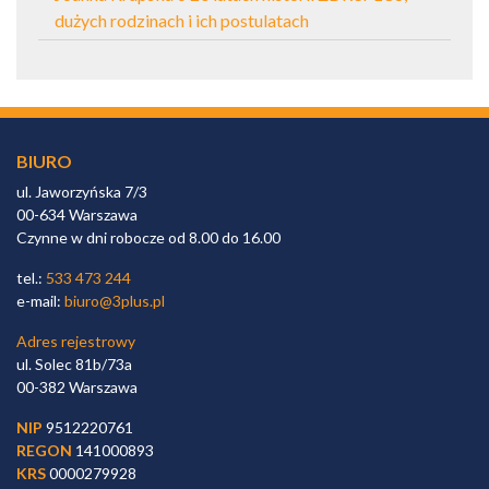
dużych rodzinach i ich postulatach
BIURO
ul. Jaworzyńska 7/3
00-634 Warszawa
Czynne w dni robocze od 8.00 do 16.00
tel.:
533 473 244
e-mail:
biuro@3plus.pl
Adres rejestrowy
ul. Solec 81b/73a
00-382 Warszawa
NIP
9512220761
REGON
141000893
KRS
0000279928