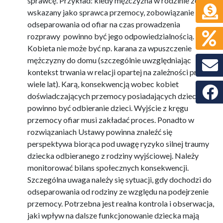
sprawcę. Przykład: kiedy mężczyzna w rodzinie zostaje
wskazany jako sprawca przemocy, zobowiązanie
odseparowania od ofiar na czas prowadzenia
rozprawy powinno być jego odpowiedzialnością.
Kobieta nie może być np. karana za wpuszczenie
mężczyzny do domu (szczególnie uwzględniając
kontekst trwania w relacji opartej na zależności przez
wiele lat). Karą, konsekwencją wobec kobiet
Faceb
doświadczających przemocy posiadających dzieci, nie
powinno być odbieranie dzieci. Wyjście z kręgu
przemocy ofiar musi zakładać proces. Ponadto w
rozwiązaniach Ustawy powinna znaleźć się
perspektywa biorąca pod uwagę ryzyko silnej traumy
dziecka odbieranego z rodziny wyjściowej. Należy
monitorować bilans społecznych konsekwencji.
Szczególna uwaga należy się sytuacji, gdy dochodzi do
odseparowania od rodziny ze względu na podejrzenie
przemocy. Potrzebna jest realna kontrola i obserwacja,
jaki wpływ na dalsze funkcjonowanie dziecka mają