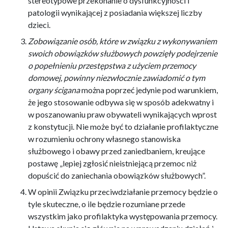
stereotypowe przekonanie o dysfunkcyjności i
patologii wynikającej z posiadania większej liczby
dzieci.
Zobowiązanie osób, które w związku z wykonywaniem
swoich obowiązków służbowych powzięły podejrzenie
o popełnieniu przestępstwa z użyciem przemocy
domowej, powinny niezwłocznie zawiadomić o tym
organy ścigana
można poprzeć jedynie pod warunkiem,
że jego stosowanie odbywa się w sposób adekwatny i
w poszanowaniu praw obywateli wynikających wprost
z konstytucji. Nie może być to działanie profilaktyczne
w rozumieniu ochrony własnego stanowiska
służbowego i obawy przed zaniedbaniem, kreujące
postawę „lepiej zgłosić nieistniejącą przemoc niż
dopuścić do zaniechania obowiązków służbowych”.
W opinii Związku przeciwdziałanie przemocy będzie o
tyle skuteczne, o ile będzie rozumiane przede
wszystkim jako profilaktyka występowania przemocy.