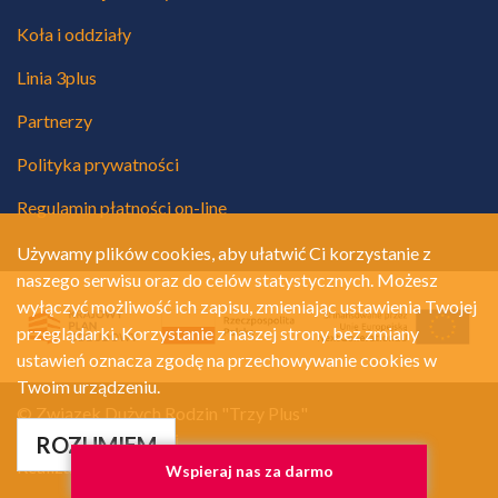
Koła i oddziały
Linia 3plus
Partnerzy
Polityka prywatności
Regulamin płatności on-line
Używamy plików cookies, aby ułatwić Ci korzystanie z
naszego serwisu oraz do celów statystycznych. Możesz
wyłączyć możliwość ich zapisu, zmieniając ustawienia Twojej
przeglądarki. Korzystanie z naszej strony bez zmiany
ustawień oznacza zgodę na przechowywanie cookies w
Twoim urządzeniu.
© Związek Dużych Rodzin "Trzy Plus"
Polityka prywatności
ROZUMIEM
Realizacja:
A.Net.pl
Wspieraj nas za darmo