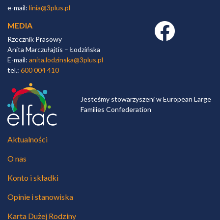
e-mail:
linia@3plus.pl
MEDIA
Facebook link
Rzecznik Prasowy
Anita Marczułajtis – Łodzińska
E-mail:
anita.lodzinska@3plus.pl
tel.:
600 004 410
Jesteśmy stowarzyszeni w European Large
Families Confederation
Aktualności
O nas
Konto i składki
Opinie i stanowiska
Karta Dużej Rodziny