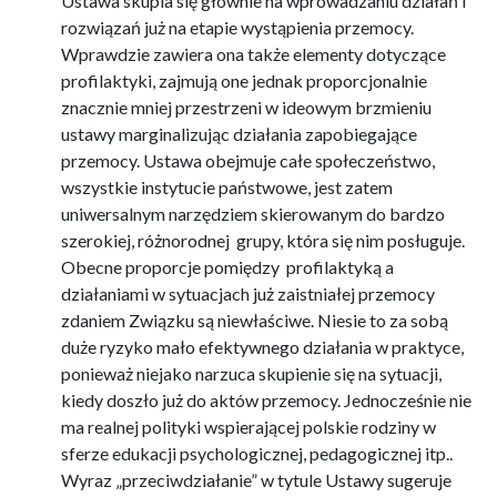
Ustawa skupia się głównie na wprowadzaniu działań i
rozwiązań już na etapie wystąpienia przemocy.
Wprawdzie zawiera ona także elementy dotyczące
profilaktyki, zajmują one jednak proporcjonalnie
znacznie mniej przestrzeni w ideowym brzmieniu
ustawy marginalizując działania zapobiegające
przemocy. Ustawa obejmuje całe społeczeństwo,
wszystkie instytucie państwowe, jest zatem
uniwersalnym narzędziem skierowanym do bardzo
szerokiej, różnorodnej grupy, która się nim posługuje.
Obecne proporcje pomiędzy profilaktyką a
działaniami w sytuacjach już zaistniałej przemocy
zdaniem Związku są niewłaściwe. Niesie to za sobą
duże ryzyko mało efektywnego działania w praktyce,
ponieważ niejako narzuca skupienie się na sytuacji,
kiedy doszło już do aktów przemocy. Jednocześnie nie
ma realnej polityki wspierającej polskie rodziny w
sferze edukacji psychologicznej, pedagogicznej itp..
Wyraz „przeciwdziałanie” w tytule Ustawy sugeruje