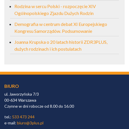
Rodzina w sercu Polski - rozpoczęcie XIV
Ogólnopolskiego Zjazdu Dużych Rodzin
Demografia w centrum debat XI Europejskiego
Kongresu Samorządów. Podsumowanie
Joanna Krupska o 20 latach historii ZDR3PLUS,
dużych rodzinach i ich postulatach
BIURO
ul. Jaworzyńska 7/3
00-634 Warszawa
Czynne w dni robocze od 8.00 do 16.00
tel.:
533 473 244
e-mail:
biuro@3plus.pl