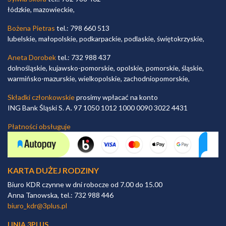
łódzkie, mazowieckie,
Bożena Pietras
tel.: 798 660 513
lubelskie, małopolskie, podkarpackie, podlaskie, świętokrzyskie,
Aneta Dorobek
tel.: 732 988 437
dolnośląskie, kujawsko-pomorskie, opolskie, pomorskie, śląskie,
warmińsko-mazurskie, wielkopolskie, zachodniopomorskie,
Składki członkowskie
prosimy wpłacać na konto
ING Bank Śląski S. A. 97 1050 1012 1000 0090 3022 4431
Płatności obsługuje
KARTA DUŻEJ RODZINY
Biuro KDR czynne w dni robocze od 7.00 do 15.00
Anna Tanowska, tel.: 732 988 446
biuro_kdr@3plus.pl
LINIA 3PLUS