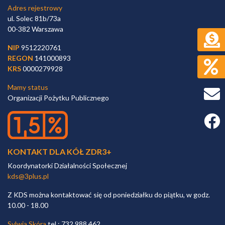
Adres rejestrowy
ul. Solec 81b/73a
00-382 Warszawa
NIP
9512220761
REGON
141000893
KRS
0000279928
Mamy status
Organizacji Pożytku Publicznego
Faceb
KONTAKT DLA KÓŁ ZDR3+
Koordynatorki Działalności Społecznej
kds@3plus.pl
Z KDS można kontaktować się od poniedziałku do piątku, w godz.
10.00 - 18.00
Sylwia Skóra
tel.: 732 988 462