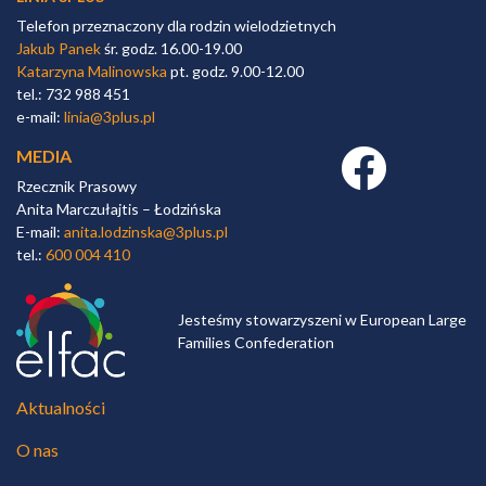
Telefon przeznaczony dla rodzin wielodzietnych
Jakub Panek
śr. godz. 16.00-19.00
Katarzyna Malinowska
pt. godz. 9.00-12.00
tel.: 732 988 451
e-mail:
linia@3plus.pl
MEDIA
Facebook link
Rzecznik Prasowy
Anita Marczułajtis – Łodzińska
E-mail:
anita.lodzinska@3plus.pl
tel.:
600 004 410
Jesteśmy stowarzyszeni w European Large
Families Confederation
Aktualności
O nas