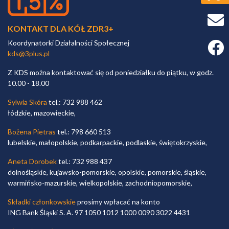
KONTAKT DLA KÓŁ ZDR3+
Koordynatorki Działalności Społecznej
Faceb
kds@3plus.pl
Z KDS można kontaktować się od poniedziałku do piątku, w godz.
10.00 - 18.00
Sylwia Skóra
tel.: 732 988 462
łódzkie, mazowieckie,
Bożena Pietras
tel.: 798 660 513
lubelskie, małopolskie, podkarpackie, podlaskie, świętokrzyskie,
Aneta Dorobek
tel.: 732 988 437
dolnośląskie, kujawsko-pomorskie, opolskie, pomorskie, śląskie,
warmińsko-mazurskie, wielkopolskie, zachodniopomorskie,
Składki członkowskie
prosimy wpłacać na konto
ING Bank Śląski S. A. 97 1050 1012 1000 0090 3022 4431