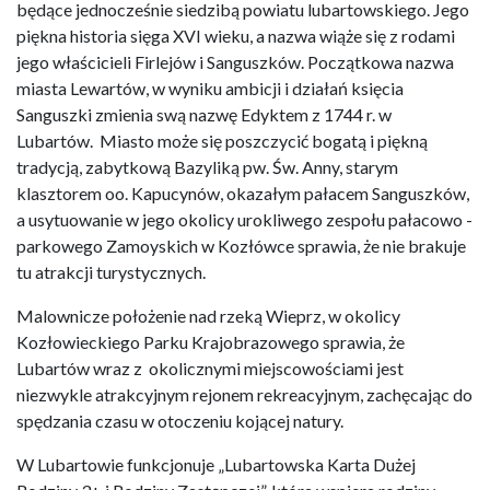
będące jednocześnie siedzibą powiatu lubartowskiego. Jego
piękna historia sięga XVI wieku, a nazwa wiąże się z rodami
jego właścicieli Firlejów i Sanguszków. Początkowa nazwa
miasta Lewartów, w wyniku ambicji i działań księcia
Sanguszki zmienia swą nazwę Edyktem z 1744 r. w
Lubartów. Miasto może się poszczycić bogatą i piękną
tradycją, zabytkową Bazyliką pw. Św. Anny, starym
klasztorem oo. Kapucynów, okazałym pałacem Sanguszków,
a usytuowanie w jego okolicy urokliwego zespołu pałacowo -
parkowego Zamoyskich w Kozłówce sprawia, że nie brakuje
tu atrakcji turystycznych.
Malownicze położenie nad rzeką Wieprz, w okolicy
Kozłowieckiego Parku Krajobrazowego sprawia, że
Lubartów wraz z okolicznymi miejscowościami jest
niezwykle atrakcyjnym rejonem rekreacyjnym, zachęcając do
spędzania czasu w otoczeniu kojącej natury.
W Lubartowie funkcjonuje „Lubartowska Karta Dużej