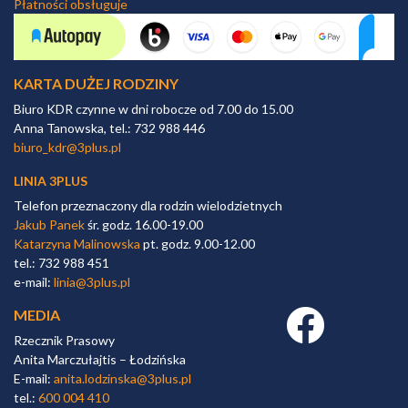
Płatności obsługuje
KARTA DUŻEJ RODZINY
Biuro KDR czynne w dni robocze od 7.00 do 15.00
Anna Tanowska, tel.: 732 988 446
biuro_kdr@3plus.pl
LINIA 3PLUS
Telefon przeznaczony dla rodzin wielodzietnych
Jakub Panek
śr. godz. 16.00-19.00
Katarzyna Malinowska
pt. godz. 9.00-12.00
tel.: 732 988 451
e-mail:
linia@3plus.pl
MEDIA
Facebook link
Rzecznik Prasowy
Anita Marczułajtis – Łodzińska
E-mail:
anita.lodzinska@3plus.pl
tel.:
600 004 410