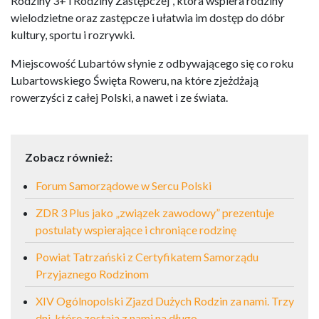
Rodziny 3+ i Rodziny Zastępczej”, która wspiera rodziny
wielodzietne oraz zastępcze i ułatwia im dostęp do dóbr
kultury, sportu i rozrywki.
Miejscowość Lubartów słynie z odbywającego się co roku
Lubartowskiego Święta Roweru, na które zjeżdżają
rowerzyści z całej Polski, a nawet i ze świata.
Zobacz również:
Forum Samorządowe w Sercu Polski
ZDR 3 Plus jako „związek zawodowy” prezentuje
postulaty wspierające i chroniące rodzinę
Powiat Tatrzański z Certyfikatem Samorządu
Przyjaznego Rodzinom
XIV Ogólnopolski Zjazd Dużych Rodzin za nami. Trzy
dni, które zostają z nami na długo