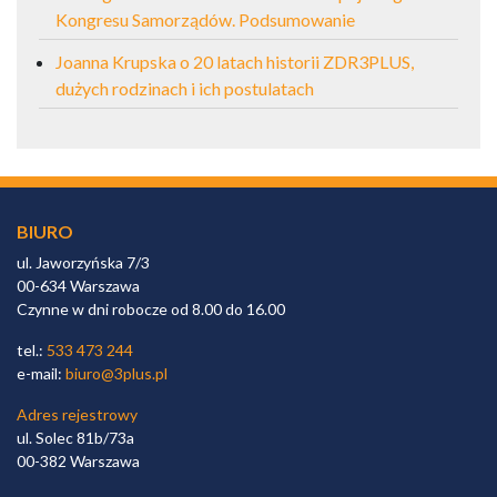
Kongresu Samorządów. Podsumowanie
Joanna Krupska o 20 latach historii ZDR3PLUS,
dużych rodzinach i ich postulatach
BIURO
ul. Jaworzyńska 7/3
00-634 Warszawa
Czynne w dni robocze od 8.00 do 16.00
tel.:
533 473 244
e-mail:
biuro@3plus.pl
Adres rejestrowy
ul. Solec 81b/73a
00-382 Warszawa