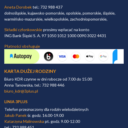
Aneta Dorobek
tel.: 732 988 437
dolnośląskie, kujawsko-pomorskie, opolskie, pomorskie, śląskie,
warmińsko-mazurskie, wielkopolskie, zachodniopomorskie,
Składki członkowskie
prosimy wpłacać na konto
ING Bank Śląski S. A. 97 1050 1012 1000 0090 3022 4431
Płatności obsługuje
KARTA DUŻEJ RODZINY
Biuro KDR czynne w dni robocze od 7.00 do 15.00
Anna Tanowska, tel.: 732 988 446
biuro_kdr@3plus.pl
LINIA 3PLUS
Telefon przeznaczony dla rodzin wielodzietnych
Jakub Panek
śr. godz. 16.00-19.00
Katarzyna Malinowska
pt. godz. 9.00-12.00
tel.: 732 988 451