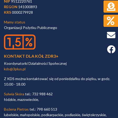
NIP
9512220761
REGON
141000893
KRS
0000279928
Mamy status
Organizacji Pożytku Publicznego
Faceb
KONTAKT DLA KÓŁ ZDR3+
Koordynatorki Działalności Społecznej
kds@3plus.pl
Z KDS można kontaktować się od poniedziałku do piątku, w godz.
10.00 - 18.00
Sylwia Skóra
tel.: 732 988 462
łódzkie, mazowieckie,
Bożena Pietras
tel.: 798 660 513
lubelskie, małopolskie, podkarpackie, podlaskie, świętokrzyskie,