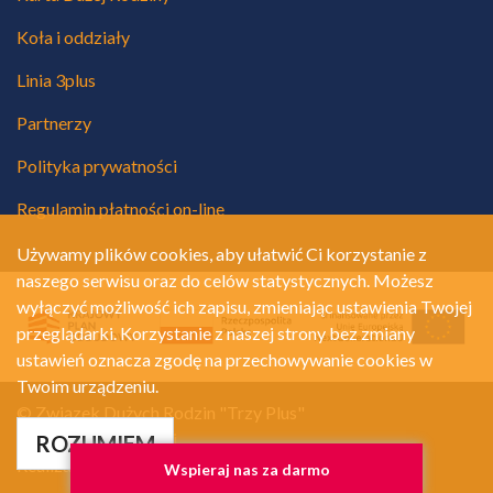
Koła i oddziały
Linia 3plus
Partnerzy
Polityka prywatności
Regulamin płatności on-line
Używamy plików cookies, aby ułatwić Ci korzystanie z
naszego serwisu oraz do celów statystycznych. Możesz
wyłączyć możliwość ich zapisu, zmieniając ustawienia Twojej
przeglądarki. Korzystanie z naszej strony bez zmiany
ustawień oznacza zgodę na przechowywanie cookies w
Twoim urządzeniu.
© Związek Dużych Rodzin "Trzy Plus"
Polityka prywatności
ROZUMIEM
Realizacja:
A.Net.pl
Wspieraj nas za darmo