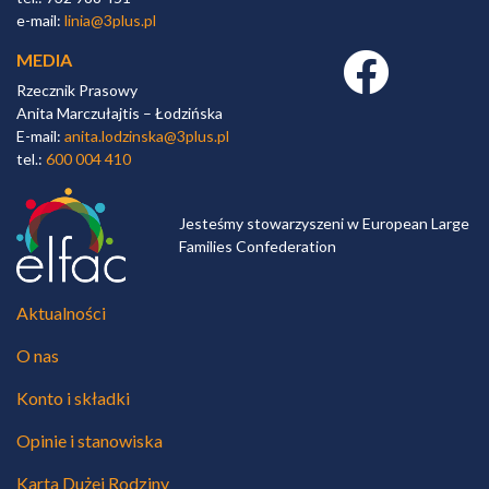
e-mail:
linia@3plus.pl
MEDIA
Facebook link
Rzecznik Prasowy
Anita Marczułajtis – Łodzińska
E-mail:
anita.lodzinska@3plus.pl
tel.:
600 004 410
Jesteśmy stowarzyszeni w European Large
Families Confederation
Aktualności
O nas
Konto i składki
Opinie i stanowiska
Karta Dużej Rodziny