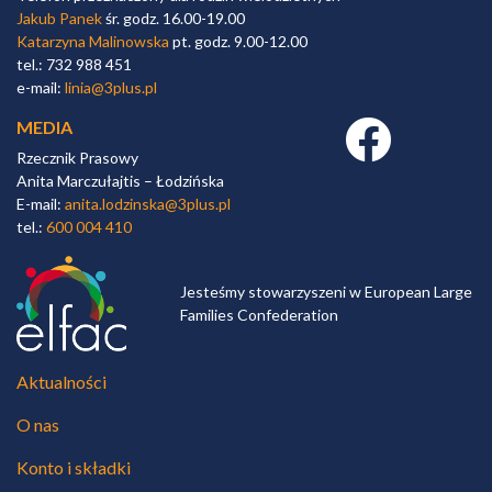
Jakub Panek
śr. godz. 16.00-19.00
Katarzyna Malinowska
pt. godz. 9.00-12.00
tel.: 732 988 451
e-mail:
linia@3plus.pl
MEDIA
Facebook link
Rzecznik Prasowy
Anita Marczułajtis – Łodzińska
E-mail:
anita.lodzinska@3plus.pl
tel.:
600 004 410
Jesteśmy stowarzyszeni w European Large
Families Confederation
Aktualności
O nas
Konto i składki