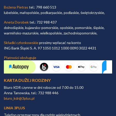
Bożena Pietras
tel.: 798 660 513
lubelskie, małopolskie, podkarpackie, podlaskie, świętokrzyskie,
Aneta Dorobek
tel.: 732 988 437
dolnośląskie, kujawsko-pomorskie, opolskie, pomorskie, śląskie,
warmińsko-mazurskie, wielkopolskie, zachodniopomorskie,
Składki członkowskie
prosimy wpłacać na konto
ING Bank Śląski S. A. 97 1050 1012 1000 0090 3022 4431
Płatności obsługuje
KARTA DUŻEJ RODZINY
Biuro KDR czynne w dni robocze od 7.00 do 15.00
Anna Tanowska, tel.: 732 988 446
biuro_kdr@3plus.pl
LINIA 3PLUS
Telefon przeznaczony dla rodzin wielodzietnych