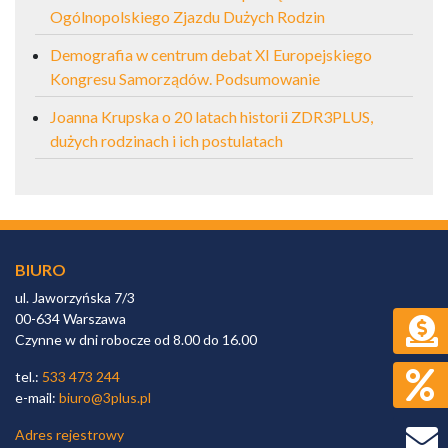
Ogólnopolskiego Zjazdu Dużych Rodzin
Demografia w centrum debat XI Europejskiego
Kongresu Samorządów. Podsumowanie
Joanna Krupska o 20 latach historii ZDR3PLUS,
dużych rodzinach i ich postulatach
BIURO
ul. Jaworzyńska 7/3
00-634 Warszawa
Czynne w dni robocze od 8.00 do 16.00
tel.:
533 473 244
e-mail:
biuro@3plus.pl
Adres rejestrowy