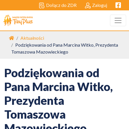
Facebo
Dołącz do ZDR
Zaloguj
Strona główna
Aktualności
Podziękowania od Pana Marcina Witko, Prezydenta
Tomaszowa Mazowieckiego
Podziękowania od
Pana Marcina Witko,
Prezydenta
Tomaszowa
Mazowieckiego