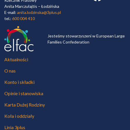
Rzecznik Prasowy
Anita Marczułajtis – Łodzińska
E-mail:
anita.lodzinska@3plus.pl
tel.:
600 004 410
Jesteśmy stowarzyszeni w European Large
Families Confederation
Aktualności
O nas
Konto i składki
Opinie i stanowiska
Karta Dużej Rodziny
Koła i oddziały
Linia 3plus