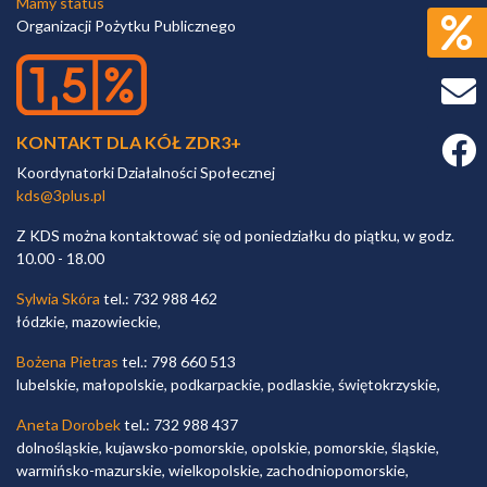
Mamy status
Organizacji Pożytku Publicznego
KONTAKT DLA KÓŁ ZDR3+
Faceb
Koordynatorki Działalności Społecznej
kds@3plus.pl
Z KDS można kontaktować się od poniedziałku do piątku, w godz.
10.00 - 18.00
Sylwia Skóra
tel.: 732 988 462
łódzkie, mazowieckie,
Bożena Pietras
tel.: 798 660 513
lubelskie, małopolskie, podkarpackie, podlaskie, świętokrzyskie,
Aneta Dorobek
tel.: 732 988 437
dolnośląskie, kujawsko-pomorskie, opolskie, pomorskie, śląskie,
warmińsko-mazurskie, wielkopolskie, zachodniopomorskie,