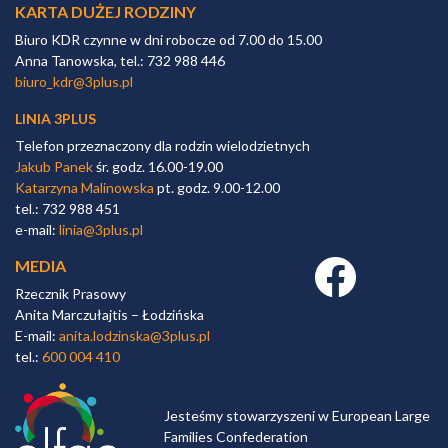
KARTA DUŻEJ RODZINY
Biuro KDR czynne w dni robocze od 7.00 do 15.00
Anna Tanowska, tel.: 732 988 446
biuro_kdr@3plus.pl
LINIA 3PLUS
Telefon przeznaczony dla rodzin wielodzietnych
Jakub Panek
śr. godz. 16.00-19.00
Katarzyna Malinowska
pt. godz. 9.00-12.00
tel.: 732 988 451
e-mail:
linia@3plus.pl
MEDIA
Facebook link
Rzecznik Prasowy
Anita Marczułajtis – Łodzińska
E-mail:
anita.lodzinska@3plus.pl
tel.:
600 004 410
Jesteśmy stowarzyszeni w European Large
Families Confederation