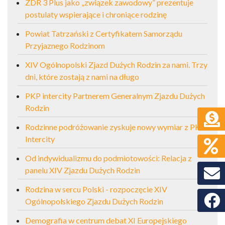
ZDR 3 Plus jako „związek zawodowy” prezentuje
postulaty wspierające i chroniące rodzinę
Powiat Tatrzański z Certyfikatem Samorządu
Przyjaznego Rodzinom
XIV Ogólnopolski Zjazd Dużych Rodzin za nami. Trzy
dni, które zostają z nami na długo
PKP intercity Partnerem Generalnym Zjazdu Dużych
Rodzin
Rodzinne podróżowanie zyskuje nowy wymiar z PKP
Intercity
Od indywidualizmu do podmiotowości: Relacja z
panelu XIV Zjazdu Dużych Rodzin
Rodzina w sercu Polski - rozpoczęcie XIV
Faceb
Ogólnopolskiego Zjazdu Dużych Rodzin
Demografia w centrum debat XI Europejskiego