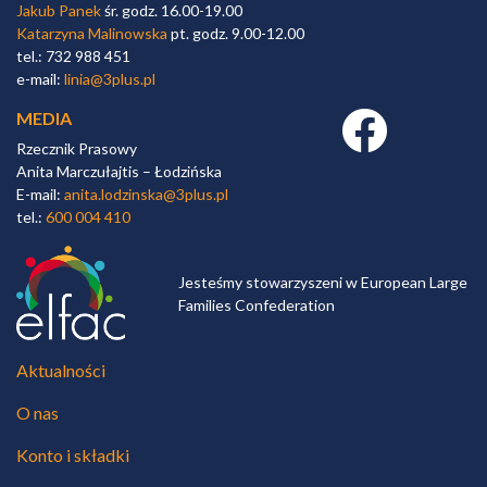
Jakub Panek
śr. godz. 16.00-19.00
Katarzyna Malinowska
pt. godz. 9.00-12.00
tel.: 732 988 451
e-mail:
linia@3plus.pl
MEDIA
Facebook link
Rzecznik Prasowy
Anita Marczułajtis – Łodzińska
E-mail:
anita.lodzinska@3plus.pl
tel.:
600 004 410
Jesteśmy stowarzyszeni w European Large
Families Confederation
Aktualności
O nas
Konto i składki