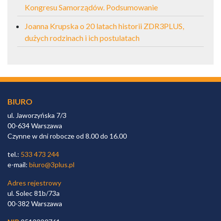
Kongresu Samorządów. Podsumowanie
Joanna Krupska o 20 latach historii ZDR3PLUS,
dużych rodzinach i ich postulatach
BIURO
ul. Jaworzyńska 7/3
00-634 Warszawa
Czynne w dni robocze od 8.00 do 16.00
tel.:
533 473 244
e-mail:
biuro@3plus.pl
Adres rejestrowy
ul. Solec 81b/73a
00-382 Warszawa