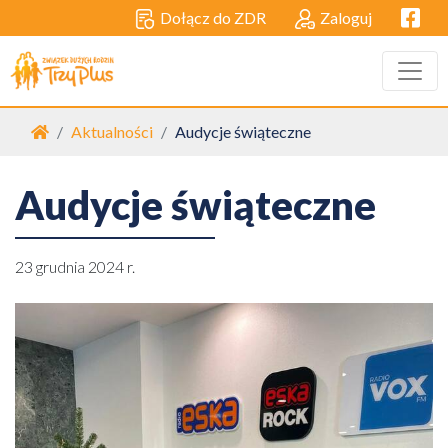
Facebo
Dołącz do ZDR
Zaloguj
Strona główna
Aktualności
Audycje świąteczne
Audycje świąteczne
23 grudnia 2024 r.