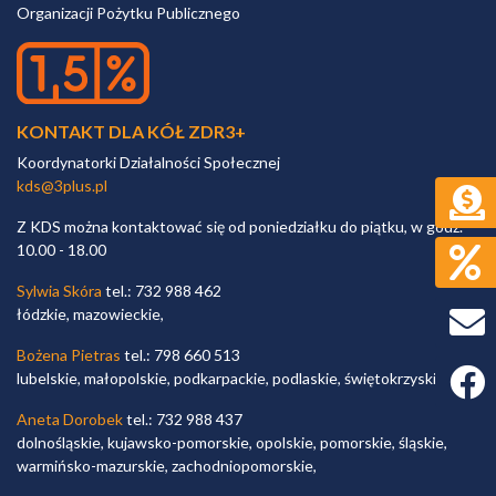
Organizacji Pożytku Publicznego
KONTAKT DLA KÓŁ ZDR3+
Koordynatorki Działalności Społecznej
kds@3plus.pl
Z KDS można kontaktować się od poniedziałku do piątku, w godz.
10.00 - 18.00
Sylwia Skóra
tel.: 732 988 462
łódzkie, mazowieckie,
Bożena Pietras
tel.: 798 660 513
Faceb
lubelskie, małopolskie, podkarpackie, podlaskie, świętokrzyskie,
Aneta Dorobek
tel.: 732 988 437
dolnośląskie, kujawsko-pomorskie, opolskie, pomorskie, śląskie,
warmińsko-mazurskie, zachodniopomorskie,