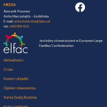
MEDIA
Facebook link
Rzecznik Prasowy
Anita Marczułajtis – Łodzińska
E-mail:
anita.lodzinska@3plus.pl
tel.:
600 004 410
Jesteśmy stowarzyszeni w European Large
Families Confederation
Aktualności
O nas
Konto i składki
Opinie i stanowiska
Karta Dużej Rodziny
Koła i oddziały