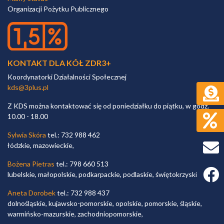
Organizacji Pożytku Publicznego
KONTAKT DLA KÓŁ ZDR3+
Koordynatorki Działalności Społecznej
kds@3plus.pl
Z KDS można kontaktować się od poniedziałku do piątku, w godz.
10.00 - 18.00
Sylwia Skóra
tel.: 732 988 462
łódzkie, mazowieckie,
Bożena Pietras
tel.: 798 660 513
Faceb
lubelskie, małopolskie, podkarpackie, podlaskie, świętokrzyskie,
Aneta Dorobek
tel.: 732 988 437
dolnośląskie, kujawsko-pomorskie, opolskie, pomorskie, śląskie,
warmińsko-mazurskie, zachodniopomorskie,