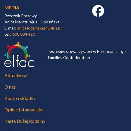
MEDIA
Facebook link
Rzecznik Prasowy
Anita Marczułajtis – Łodzińska
E-mail:
anita.lodzinska@3plus.pl
tel.:
600 004 410
Jesteśmy stowarzyszeni w European Large
Families Confederation
Aktualności
O nas
Konto i składki
Opinie i stanowiska
Karta Dużej Rodziny