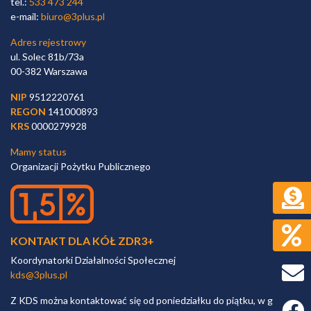
tel.:
533 473 244
e-mail:
biuro@3plus.pl
Adres rejestrowy
ul. Solec 81b/73a
00-382 Warszawa
NIP
9512220761
REGON
141000893
KRS
0000279928
Mamy status
Organizacji Pożytku Publicznego
KONTAKT DLA KÓŁ ZDR3+
Koordynatorki Działalności Społecznej
kds@3plus.pl
Z KDS można kontaktować się od poniedziałku do piątku, w godz.
Faceb