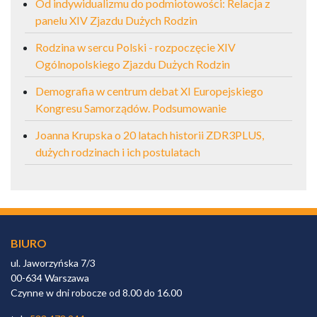
Od indywidualizmu do podmiotowości: Relacja z
panelu XIV Zjazdu Dużych Rodzin
Rodzina w sercu Polski - rozpoczęcie XIV
Ogólnopolskiego Zjazdu Dużych Rodzin
Demografia w centrum debat XI Europejskiego
Kongresu Samorządów. Podsumowanie
Joanna Krupska o 20 latach historii ZDR3PLUS,
dużych rodzinach i ich postulatach
BIURO
ul. Jaworzyńska 7/3
00-634 Warszawa
Czynne w dni robocze od 8.00 do 16.00