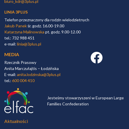
biuro_kdr@3plus.pl
LINIA 3PLUS
Telefon przeznaczony dla rodzin wielodzietnych
Jakub Panek
śr. godz. 16.00-19.00
Katarzyna Malinowska
pt. godz. 9.00-12.00
tel.: 732 988 451
e-mail:
linia@3plus.pl
MEDIA
Facebook link
Rzecznik Prasowy
Anita Marczułajtis – Łodzińska
E-mail:
anita.lodzinska@3plus.pl
tel.:
600 004 410
Jesteśmy stowarzyszeni w European Large
Families Confederation
Aktualności