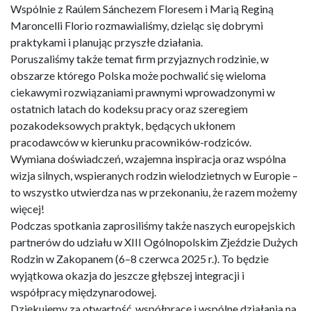
Wspólnie z Raúlem Sánchezem Floresem i Marią Reginą
Maroncelli Florio rozmawialiśmy, dzieląc się dobrymi
praktykami i planując przyszłe działania.
Poruszaliśmy także temat firm przyjaznych rodzinie, w
obszarze którego Polska może pochwalić się wieloma
ciekawymi rozwiązaniami prawnymi wprowadzonymi w
ostatnich latach do kodeksu pracy oraz szeregiem
pozakodeksowych praktyk, będących ukłonem
pracodawców w kierunku pracowników-rodziców.
Wymiana doświadczeń, wzajemna inspiracja oraz wspólna
wizja silnych, wspieranych rodzin wielodzietnych w Europie –
to wszystko utwierdza nas w przekonaniu, że razem możemy
więcej!
Podczas spotkania zaprosiliśmy także naszych europejskich
partnerów do udziału w XIII Ogólnopolskim Zjeździe Dużych
Rodzin w Zakopanem (6–8 czerwca 2025 r.). To będzie
wyjątkowa okazja do jeszcze głębszej integracji i
współpracy międzynarodowej.
Dziękujemy za otwartość, współpracę i wspólne działania na