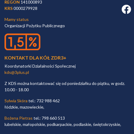
REGON
141000893
Faceb
KRS
0000279928
Mamy status
Organizacji Pożytku Publicznego
KONTAKT DLA KÓŁ ZDR3+
Koordynatorki Działalności Społecznej
kds@3plus.pl
Z KDS można kontaktować się od poniedziałku do piątku, w godz.
10.00 - 18.00
Sylwia Skóra
tel.: 732 988 462
łódzkie, mazowieckie,
Bożena Pietras
tel.: 798 660 513
lubelskie, małopolskie, podkarpackie, podlaskie, świętokrzyskie,