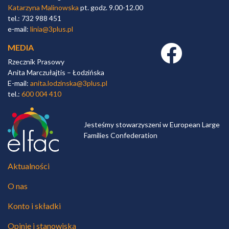
Katarzyna Malinowska
pt. godz. 9.00-12.00
tel.: 732 988 451
e-mail:
linia@3plus.pl
MEDIA
Facebook link
Rzecznik Prasowy
Anita Marczułajtis – Łodzińska
E-mail:
anita.lodzinska@3plus.pl
tel.:
600 004 410
Jesteśmy stowarzyszeni w European Large
Families Confederation
Aktualności
O nas
Konto i składki
Opinie i stanowiska