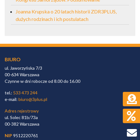
Joanna Krupska o 20 latach historii ZDR3PLUS,
dużych rodzinach i ich postulatach
BIURO
ul. Jaworzyńska 7/3
00-634 Warszawa
Czynne w dni robocze od 8.00 do 16.00
tel.:
533 473 244
e-mail:
biuro@3plus.pl
Adres rejestrowy
ul. Solec 81b/73a
00-382 Warszawa
NIP
9512220761