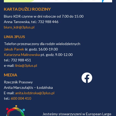
KARTA DUŻEJ RODZINY
Biuro KDR czynne w dni robocze od 7.00 do 15.00
Anna Tanowska, tel.: 732 988 446
biuro_kdr@3plus.pl
LINIA 3PLUS
Telefon przeznaczony dla rodzin wielodzietnych
Jakub Panek
śr. godz. 16.00-19.00
Katarzyna Malinowska
pt. godz. 9.00-12.00
tel.: 732 988 451
e-mail:
linia@3plus.pl
MEDIA
Facebook link
Rzecznik Prasowy
Anita Marczułajtis – Łodzińska
E-mail:
anita.lodzinska@3plus.pl
tel.:
600 004 410
Jesteśmy stowarzyszeni w European Large