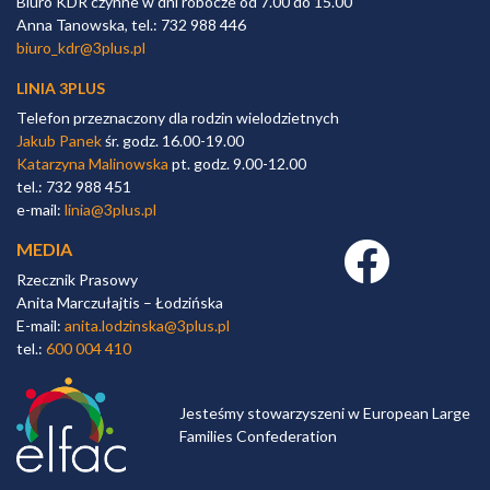
Biuro KDR czynne w dni robocze od 7.00 do 15.00
Anna Tanowska, tel.: 732 988 446
biuro_kdr@3plus.pl
LINIA 3PLUS
Telefon przeznaczony dla rodzin wielodzietnych
Jakub Panek
śr. godz. 16.00-19.00
Katarzyna Malinowska
pt. godz. 9.00-12.00
tel.: 732 988 451
e-mail:
linia@3plus.pl
MEDIA
Facebook link
Rzecznik Prasowy
Anita Marczułajtis – Łodzińska
E-mail:
anita.lodzinska@3plus.pl
tel.:
600 004 410
Jesteśmy stowarzyszeni w European Large
Families Confederation