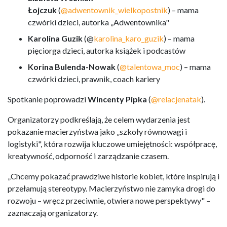
Łojczuk
(
@adwentownik_wielkopostnik
) – mama
czwórki dzieci, autorka „Adwentownika"
Karolina Guzik
(@
karolina_karo_guzik
) – mama
pięciorga dzieci, autorka książek i podcastów
Korina Bulenda-Nowak
(
@talentowa_moc
) – mama
czwórki dzieci, prawnik, coach kariery
Spotkanie poprowadzi
Wincenty Pipka
(
@relacjenatak
).
Organizatorzy podkreślają, że celem wydarzenia jest
pokazanie macierzyństwa jako „szkoły równowagi i
logistyki", która rozwija kluczowe umiejętności: współpracę,
kreatywność, odporność i zarządzanie czasem.
„Chcemy pokazać prawdziwe historie kobiet, które inspirują i
przełamują stereotypy. Macierzyństwo nie zamyka drogi do
rozwoju – wręcz przeciwnie, otwiera nowe perspektywy" –
zaznaczają organizatorzy.