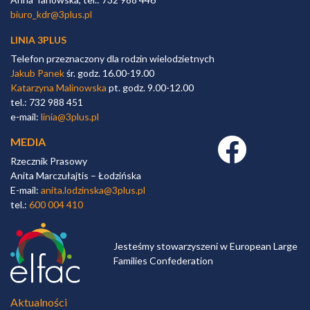
biuro_kdr@3plus.pl
LINIA 3PLUS
Telefon przeznaczony dla rodzin wielodzietnych
Jakub Panek
śr. godz. 16.00-19.00
Katarzyna Malinowska
pt. godz. 9.00-12.00
tel.: 732 988 451
e-mail:
linia@3plus.pl
MEDIA
Facebook link
Rzecznik Prasowy
Anita Marczułajtis – Łodzińska
E-mail:
anita.lodzinska@3plus.pl
tel.:
600 004 410
Jesteśmy stowarzyszeni w European Large
Families Confederation
Aktualności