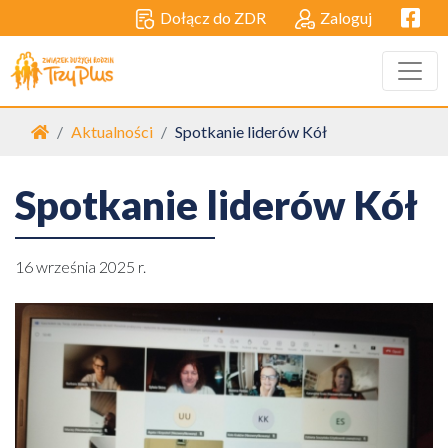
Facebo
Dołącz do ZDR
Zaloguj
Strona główna
Aktualności
Spotkanie liderów Kół
Spotkanie liderów Kół
16 września 2025 r.