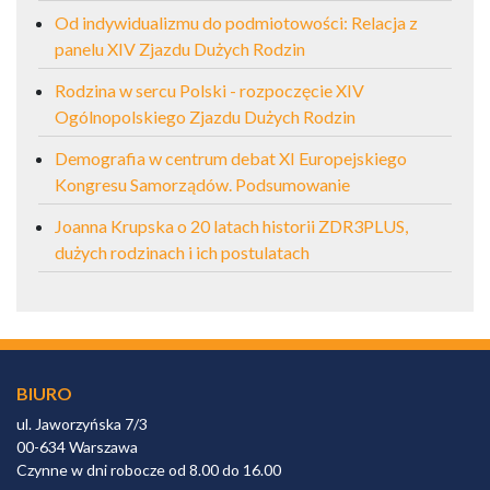
Od indywidualizmu do podmiotowości: Relacja z
panelu XIV Zjazdu Dużych Rodzin
Rodzina w sercu Polski - rozpoczęcie XIV
Ogólnopolskiego Zjazdu Dużych Rodzin
Demografia w centrum debat XI Europejskiego
Kongresu Samorządów. Podsumowanie
Joanna Krupska o 20 latach historii ZDR3PLUS,
dużych rodzinach i ich postulatach
BIURO
ul. Jaworzyńska 7/3
00-634 Warszawa
Czynne w dni robocze od 8.00 do 16.00