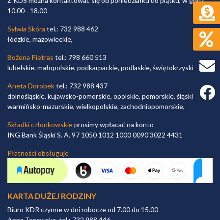
Z KDS można kontaktować się od poniedziałku do piątku, w godz.
10.00 - 18.00
Sylwia Skóra
tel.: 732 988 462
łódzkie, mazowieckie,
Bożena Pietras
tel.: 798 660 513
lubelskie, małopolskie, podkarpackie, podlaskie, świętokrzyskie,
Aneta Dorobek
tel.: 732 988 437
Faceb
dolnośląskie, kujawsko-pomorskie, opolskie, pomorskie, śląskie,
warmińsko-mazurskie, wielkopolskie, zachodniopomorskie,
Składki członkowskie
prosimy wpłacać na konto
ING Bank Śląski S. A. 97 1050 1012 1000 0090 3022 4431
Płatności obsługuje
KARTA DUŻEJ RODZINY
Biuro KDR czynne w dni robocze od 7.00 do 15.00
Anna Tanowska, tel.: 732 988 446