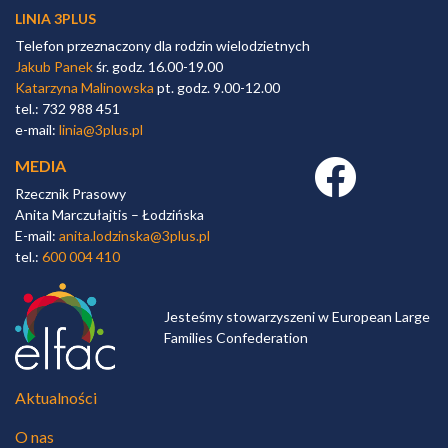
LINIA 3PLUS
Telefon przeznaczony dla rodzin wielodzietnych
Jakub Panek
śr. godz. 16.00-19.00
Katarzyna Malinowska
pt. godz. 9.00-12.00
tel.: 732 988 451
e-mail:
linia@3plus.pl
MEDIA
Facebook link
Rzecznik Prasowy
Anita Marczułajtis – Łodzińska
E-mail:
anita.lodzinska@3plus.pl
tel.:
600 004 410
Jesteśmy stowarzyszeni w European Large
Families Confederation
Aktualności
O nas