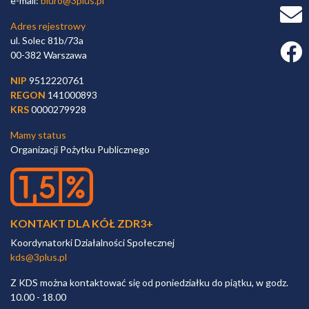
e-mail:
biuro@3plus.pl
Adres rejestrowy
ul. Solec 81b/73a
Faceb
00-382 Warszawa
NIP
9512220761
REGON
141000893
KRS
0000279928
Mamy status
Organizacji Pożytku Publicznego
KONTAKT DLA KÓŁ ZDR3+
Koordynatorki Działalności Społecznej
kds@3plus.pl
Z KDS można kontaktować się od poniedziałku do piątku, w godz.
10.00 - 18.00