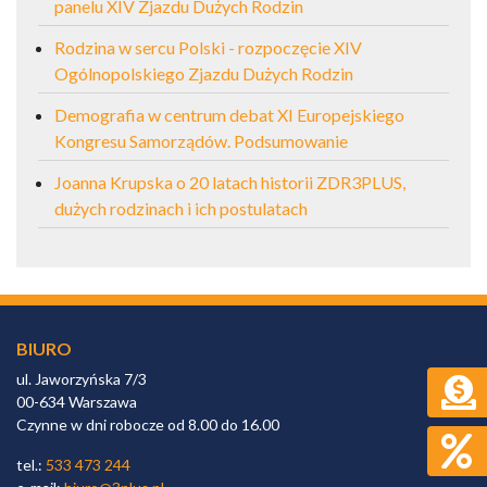
panelu XIV Zjazdu Dużych Rodzin
Rodzina w sercu Polski - rozpoczęcie XIV
Ogólnopolskiego Zjazdu Dużych Rodzin
Demografia w centrum debat XI Europejskiego
Kongresu Samorządów. Podsumowanie
Joanna Krupska o 20 latach historii ZDR3PLUS,
dużych rodzinach i ich postulatach
BIURO
ul. Jaworzyńska 7/3
00-634 Warszawa
Czynne w dni robocze od 8.00 do 16.00
tel.:
533 473 244