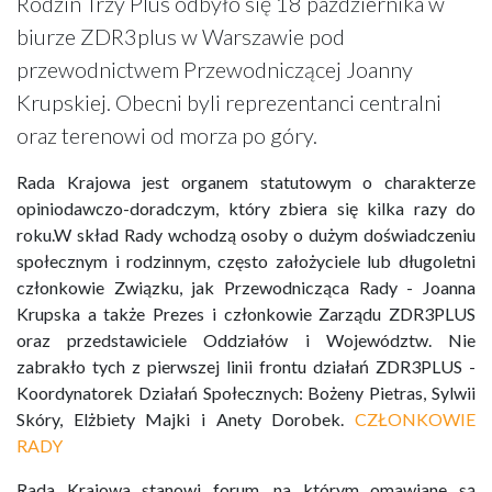
Rodzin Trzy Plus odbyło się 18 października w
biurze ZDR3plus w Warszawie pod
przewodnictwem Przewodniczącej Joanny
Krupskiej. Obecni byli reprezentanci centralni
oraz terenowi od morza po góry.
Rada Krajowa jest organem statutowym o charakterze
opiniodawczo-doradczym, który zbiera się kilka razy do
roku.W skład Rady wchodzą osoby o dużym doświadczeniu
społecznym i rodzinnym, często założyciele lub długoletni
członkowie Związku, jak Przewodnicząca Rady - Joanna
Krupska a także Prezes i członkowie Zarządu ZDR3PLUS
oraz przedstawiciele Oddziałów i Województw. Nie
zabrakło tych z pierwszej linii frontu działań ZDR3PLUS -
Koordynatorek Działań Społecznych: Bożeny Pietras, Sylwii
Skóry, Elżbiety Majki i Anety Dorobek.
CZŁONKOWIE
RADY
​Rada Krajowa stanowi forum, na którym omawiane są