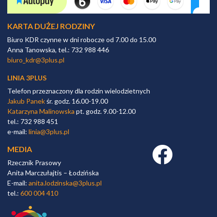
KARTA DUŻEJ RODZINY
Biuro KDR czynne w dni robocze od 7.00 do 15.00
Anna Tanowska, tel.: 732 988 446
biuro_kdr@3plus.pl
LINIA 3PLUS
Telefon przeznaczony dla rodzin wielodzietnych
Jakub Panek
śr. godz. 16.00-19.00
Katarzyna Malinowska
pt. godz. 9.00-12.00
tel.: 732 988 451
e-mail:
linia@3plus.pl
MEDIA
Facebook link
Rzecznik Prasowy
Anita Marczułajtis – Łodzińska
E-mail:
anita.lodzinska@3plus.pl
tel.:
600 004 410