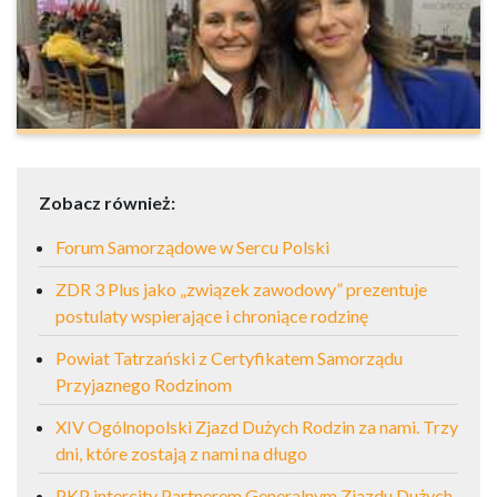
Zobacz również:
Forum Samorządowe w Sercu Polski
ZDR 3 Plus jako „związek zawodowy” prezentuje
postulaty wspierające i chroniące rodzinę
Powiat Tatrzański z Certyfikatem Samorządu
Przyjaznego Rodzinom
XIV Ogólnopolski Zjazd Dużych Rodzin za nami. Trzy
dni, które zostają z nami na długo
PKP intercity Partnerem Generalnym Zjazdu Dużych