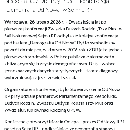
Blisko 20 lat ZDR „Trzy Plus” – konferencja
„Demografia Od Nowa” w Sejmie RP
Warszawa, 26 lutego 2026 r.
– Dwadzieścia lat po
pierwszej konferencji Związku Dużych Rodzin „Trzy Plus” w
Sali Kolumnowej Sejmu RP odbyła się kolejna konferencja
pod hasłem „Demografia Od Nowa”. Był to symboliczny
powrót do miejsca, w którym w 2006 roku ZDR jako jedno z
pierwszych środowisk w Polsce publicznie alarmował o
zbliżającym się kryzysie demograficznym. Dziś – wobec
jednoznacznych danych statystycznych – tamte diagnozy
wybrzmiewają z jeszcze większą siłą.
Organizatorem konferencji było Stowarzyszenie OdNowa
RP przy udziale partnerów: Parlamentarnego Zespółu ds.
Dużych Rodzin, Związku Dużych Rodzin Trzy Plus oraz
Wydziału Studiów nad Rodziną UKSW.
Konferencję otworzył Marcin Ociepa – prezes OdNowy RP i
poseł na Sejm RP – podkreślając, że demografia stanowi