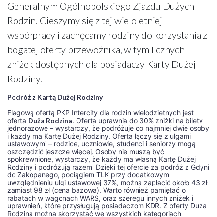
Generalnym Ogólnopolskiego Zjazdu Dużych
Rodzin. Cieszymy się z tej wieloletniej
współpracy i zachęcamy rodziny do korzystania z
bogatej oferty przewoźnika, w tym licznych
zniżek dostępnych dla posiadaczy Karty Dużej
Rodziny.
Podróż z Kartą Dużej Rodziny
Flagową ofertą PKP Intercity dla rodzin wielodzietnych jest
oferta
Duża Rodzina
. Oferta uprawnia do 30% zniżki na bilety
jednorazowe – wystarczy, że podróżuje co najmniej dwie osoby
i każdy ma Kartę Dużej Rodziny. Oferta łączy się z ulgami
ustawowymi – rodzice, uczniowie, studenci i seniorzy mogą
oszczędzić jeszcze więcej. Osoby nie muszą być
spokrewnione, wystarczy, że każdy ma własną Kartę Dużej
Rodziny i podróżują razem. Dzięki tej ofercie za podróż z Gdyni
do Zakopanego, pociągiem TLK przy dodatkowym
uwzględnieniu ulgi ustawowej 37%, można zapłacić około 43 zł
zamiast 98 zł (cena bazowa). Warto również pamiętać o
rabatach w wagonach WARS, oraz szeregu innych zniżek i
uprawnień, które przysługują posiadaczom KDR. Z oferty Duża
Rodzina można skorzystać we wszystkich kategoriach