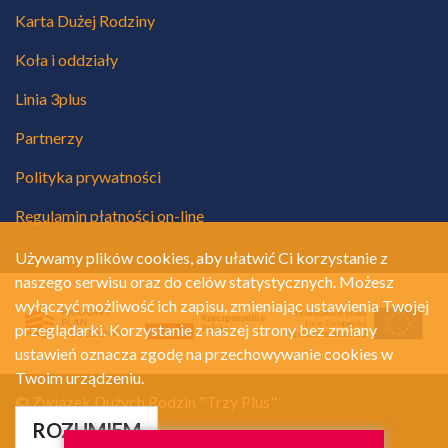
Karta Dużej Rodziny
Koła i oddziały
Linia 3plus
Partnerzy
Polityka prywatności
Regulamin płatności on-line
Używamy plików cookies, aby ułatwić Ci korzystanie z
naszego serwisu oraz do celów statystycznych. Możesz
wyłączyć możliwość ich zapisu, zmieniając ustawienia Twojej
przeglądarki. Korzystanie z naszej strony bez zmiany
ustawień oznacza zgodę na przechowywanie cookies w
Twoim urządzeniu.
© Związek Dużych Rodzin "Trzy Plus"
Polityka prywatności
ROZUMIEM