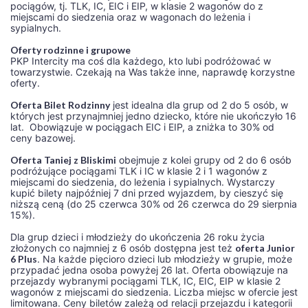
pociągów, tj. TLK, IC, EIC i EIP, w klasie 2 wagonów do z
miejscami do siedzenia oraz w wagonach do leżenia i
sypialnych.
Oferty rodzinne i grupowe
PKP Intercity ma coś dla każdego, kto lubi podróżować w
towarzystwie. Czekają na Was także inne, naprawdę korzystne
oferty.
Oferta Bilet Rodzinny
jest idealna dla grup od 2 do 5 osób, w
których jest przynajmniej jedno dziecko, które nie ukończyło 16
lat. Obowiązuje w pociągach EIC i EIP, a zniżka to 30% od
ceny bazowej.
Oferta Taniej z Bliskimi
obejmuje z kolei grupy od 2 do 6 osób
podróżujące pociągami TLK i IC w klasie 2 i 1 wagonów z
miejscami do siedzenia, do leżenia i sypialnych. Wystarczy
kupić bilety najpóźniej 7 dni przed wyjazdem, by cieszyć się
niższą ceną (do 25 czerwca 30% od 26 czerwca do 29 sierpnia
15%).
Dla grup dzieci i młodzieży do ukończenia 26 roku życia
złożonych co najmniej z 6 osób dostępna jest też
oferta Junior
6 Plus
. Na każde pięcioro dzieci lub młodzieży w grupie, może
przypadać jedna osoba powyżej 26 lat. Oferta obowiązuje na
przejazdy wybranymi pociągami TLK, IC, EIC, EIP w klasie 2
wagonów z miejscami do siedzenia. Liczba miejsc w ofercie jest
limitowana. Ceny biletów zależą od relacji przejazdu i kategorii