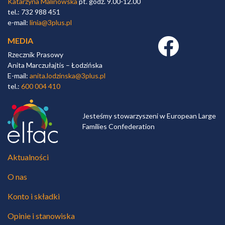
Katarzyna Malinowska
pt. godz. 9.00-12.00
tel.: 732 988 451
e-mail:
linia@3plus.pl
MEDIA
Facebook link
Rzecznik Prasowy
Anita Marczułajtis – Łodzińska
E-mail:
anita.lodzinska@3plus.pl
tel.:
600 004 410
Jesteśmy stowarzyszeni w European Large
Families Confederation
Aktualności
O nas
Konto i składki
Opinie i stanowiska