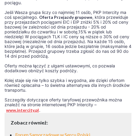
pociągu.
Jeśli Wasza grupa liczy co najmniej 11 osób, PKP Intercity ma
coś specjalnego.
Oferta Przejazdy grupowe
, która przewiduje
przy przejazdach pociągami EIC i EIP zniżki 5% i 20% od ceny
bazowej (w zależności od dnia przejazdu - 20% od
poniedziałku do czwartku i w sobotę,15% w piątek lub
niedzielę) W pociągach TLK i IC ceny są niższe o 30% od ceny
bazowej (niezależnie od dnia przejazdu). Na każde 15 osób,
które jadą w grupie, 16 osoba jedzie bezpłatnie (maksymalnie 4
bezpłatne). Przejazd grupowy trzeba zgłosić do nas od 90 do
14 dni przed podróżą.
Oferty można łączyć z ulgami ustawowymi, co pozwala
dodatkowo obniżyć koszty podróży.
Kolej staje się nie tylko szybka i wygodna, ale dzięki ofertom
również opłacalna – to świetna alternatywa dla innych środków
transportu.
Szczegóły dotyczące oferty taryfowej przewoźnika można
znaleźć na stronie internetowej PKP Intercity –
www.intercity.pl
.
Zobacz również:
Forum Samorządowe w Sercu Polski