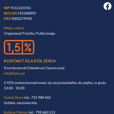
Faceb
NIP
9512220761
REGON
141000893
KRS
0000279928
Mamy status
Organizacji Pożytku Publicznego
KONTAKT DLA KÓŁ ZDR3+
Koordynatorki Działalności Społecznej
kds@3plus.pl
Z KDS można kontaktować się od poniedziałku do piątku, w godz.
10.00 - 18.00
Sylwia Skóra
tel.: 732 988 462
łódzkie, mazowieckie,
Bożena Pietras
tel.: 798 660 513