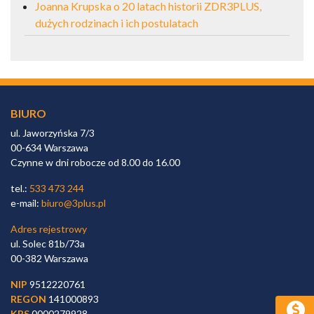
Joanna Krupska o 20 latach historii ZDR3PLUS,
dużych rodzinach i ich postulatach
BIURO
ul. Jaworzyńska 7/3
00-634 Warszawa
Czynne w dni robocze od 8.00 do 16.00
tel.:
533 473 244
e-mail:
biuro@3plus.pl
Adres rejestrowy
ul. Solec 81b/73a
00-382 Warszawa
NIP
9512220761
REGON
141000893
KRS
0000279928