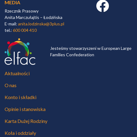
MEDIA
Facebook link
Rzecznik Prasowy
Anita Marczułajtis – Łodzińska
E-mail:
anita.lodzinska@3plus.pl
tel.:
600 004 410
Jesteśmy stowarzyszeni w European Large
Families Confederation
Aktualności
O nas
Konto i składki
Opinie i stanowiska
Karta Dużej Rodziny
Koła i oddziały