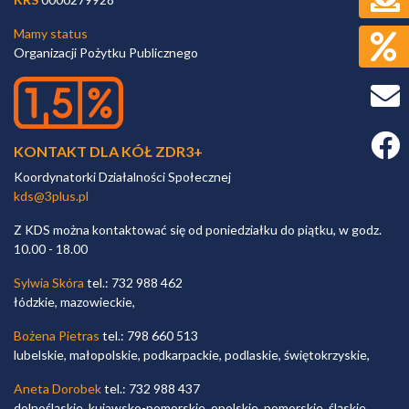
Mamy status
Organizacji Pożytku Publicznego
Faceb
KONTAKT DLA KÓŁ ZDR3+
Koordynatorki Działalności Społecznej
kds@3plus.pl
Z KDS można kontaktować się od poniedziałku do piątku, w godz.
10.00 - 18.00
Sylwia Skóra
tel.: 732 988 462
łódzkie, mazowieckie,
Bożena Pietras
tel.: 798 660 513
lubelskie, małopolskie, podkarpackie, podlaskie, świętokrzyskie,
Aneta Dorobek
tel.: 732 988 437
dolnośląskie, kujawsko-pomorskie, opolskie, pomorskie, śląskie,