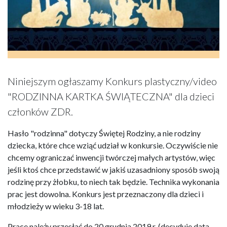
Niniejszym ogłaszamy Konkurs plastyczny/video
"RODZINNA KARTKA ŚWIĄTECZNA" dla dzieci
członków ZDR.
Hasło "rodzinna" dotyczy Świętej Rodziny, a nie rodziny
dziecka, które chce wziąć udział w konkursie. Oczywiście nie
chcemy ograniczać inwencji twórczej małych artystów, więc
jeśli ktoś chce przedstawić w jakiś uzasadniony sposób swoją
rodzinę przy żłobku, to niech tak będzie. Technika wykonania
prac jest dowolna. Konkurs jest przeznaczony dla dzieci i
młodzieży w wieku 3-18 lat.
Prace należy przesłać do 20 grudnia 2019 r. (decyduje data