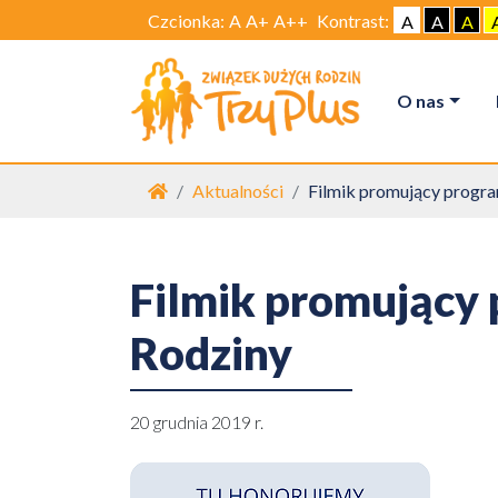
Czcionka:
A
A+
A++
Kontrast:
A
A
A
O nas
Strona główna
Aktualności
Filmik promujący progra
Filmik promujący 
Rodziny
20 grudnia 2019 r.