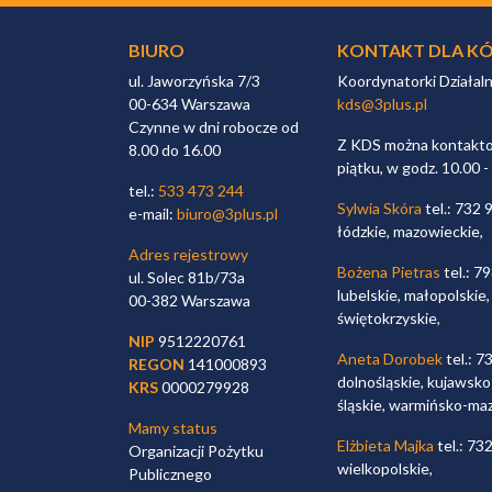
BIURO
KONTAKT DLA KÓ
ul. Jaworzyńska 7/3
Koordynatorki Działal
00-634 Warszawa
kds@3plus.pl
Czynne w dni robocze od
Z KDS można kontaktow
8.00 do 16.00
piątku, w godz. 10.00 -
tel.:
533 473 244
Sylwia Skóra
tel.: 732 
e-mail:
biuro@3plus.pl
łódzkie, mazowieckie,
Adres rejestrowy
Bożena Pietras
tel.: 7
ul. Solec 81b/73a
lubelskie, małopolskie,
00-382 Warszawa
świętokrzyskie,
NIP
9512220761
Aneta Dorobek
tel.: 7
REGON
141000893
dolnośląskie, kujawsko
KRS
0000279928
śląskie, warmińsko-ma
Mamy status
Elżbieta Majka
tel.: 73
Organizacji Pożytku
wielkopolskie,
Publicznego