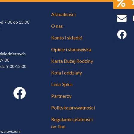
Aktualności
od 7.00 do 15.00
O nas
6
Faceboo
Konto i składki
Opinie i stanowiska
wielodzietnych
19.00
Karta Dużej Rodziny
dz. 9.00-12.00
Koła i oddziały
Linia 3plus
Facebook link
Partnerzy
Polityka prywatności
Regulamin płatności
on-line
owarzyszeni