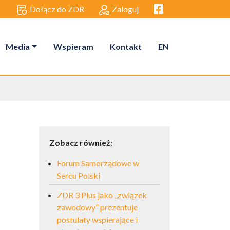
Facebook link
Dołącz do ZDR
Zaloguj
Media
Wspieram
Kontakt
EN
Zobacz również:
Forum Samorządowe w
Sercu Polski
ZDR 3 Plus jako „związek
zawodowy” prezentuje
postulaty wspierające i