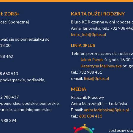
Ł ZDR3+
KARTA DUŻEJ RODZINY
ności Społecznej
Biuro KDR czynne w dni robocze 
Anna Tanowska, tel.: 732 988 44
biuro_kdr@3plus.pl
ać się od poniedziałku do
 18.00
LINIA 3PLUS
Telefon przeznaczony dla rodzin 
988 462
Jakub Panek
śr. godz. 16.00-
Katarzyna Malinowska
pt. go
tel.: 732 988 451
98 660 513
e-mail:
linia@3plus.pl
 podkarpackie, podlaskie,
MEDIA
32 988 437
Rzecznik Prasowy
-pomorskie, opolskie, pomorskie,
Anita Marczułajtis – Łodzińska
zurskie, zachodniopomorskie,
E-mail:
anita.lodzinska@3plus.pl
tel.:
600 004 410
2 988 394
Jesteśmy st