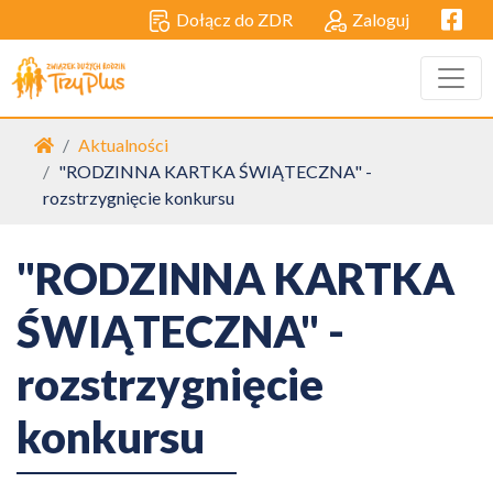
Facebo
Dołącz do ZDR
Zaloguj
Strona główna
Aktualności
"RODZINNA KARTKA ŚWIĄTECZNA" -
rozstrzygnięcie konkursu
"RODZINNA KARTKA
ŚWIĄTECZNA" -
rozstrzygnięcie
konkursu