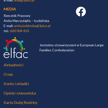
e-mail:
linia@3plus.pl
MEDIA
Facebook link
Rzecznik Prasowy
Anita Marczułajtis – Łodzińska
E-mail:
anita.lodzinska@3plus.pl
tel.:
600 004 410
Jesteśmy stowarzyszeni w European Large
Families Confederation
Aktualności
O nas
Konto i składki
Opinie i stanowiska
Karta Dużej Rodziny