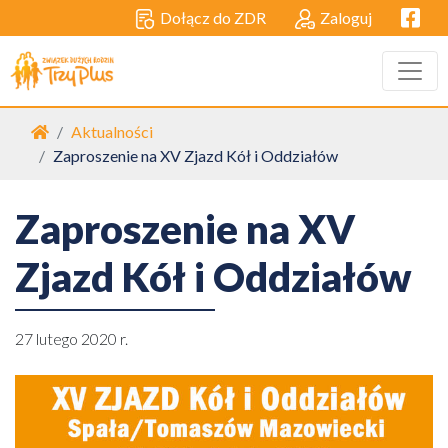
Facebo
Dołącz do ZDR
Zaloguj
Strona główna
Aktualności
Zaproszenie na XV Zjazd Kół i Oddziałów
Zaproszenie na XV
Zjazd Kół i Oddziałów
27 lutego 2020 r.