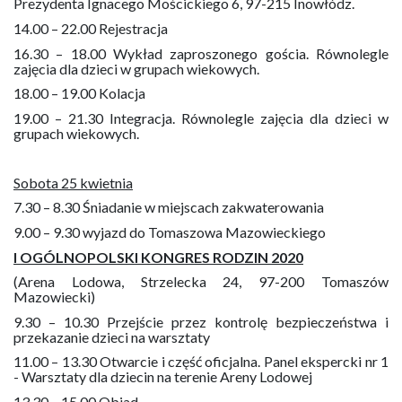
Prezydenta Ignacego Mościckiego 6, 97-215 Inowłódz.
14.00 – 22.00 Rejestracja
16.30 – 18.00 Wykład zaproszonego gościa. Równolegle
zajęcia dla dzieci w grupach wiekowych.
18.00 – 19.00 Kolacja
19.00 – 21.30 Integracja. Równolegle zajęcia dla dzieci w
grupach wiekowych.
Sobota 25 kwietnia
7.30 – 8.30 Śniadanie w miejscach zakwaterowania
9.00 – 9.30 wyjazd do Tomaszowa Mazowieckiego
I OGÓLNOPOLSKI KONGRES RODZIN 2020
(Arena Lodowa, Strzelecka 24, 97-200 Tomaszów
Mazowiecki)
9.30 – 10.30 Przejście przez kontrolę bezpieczeństwa i
przekazanie dzieci na warsztaty
11.00 – 13.30 Otwarcie i część oficjalna. Panel ekspercki nr 1
- Warsztaty dla dziecin na terenie Areny Lodowej
13.30 – 15.00 Obiad