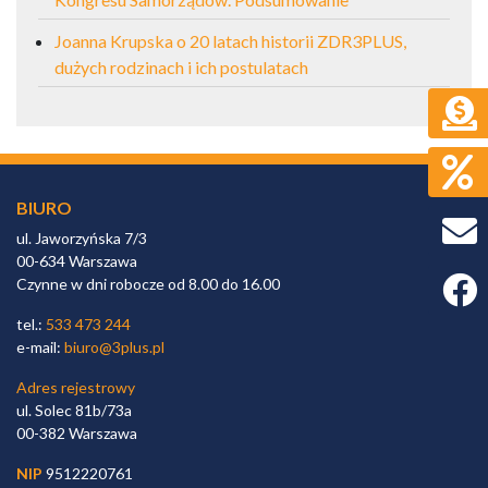
Joanna Krupska o 20 latach historii ZDR3PLUS,
dużych rodzinach i ich postulatach
BIURO
ul. Jaworzyńska 7/3
00-634 Warszawa
Faceb
Czynne w dni robocze od 8.00 do 16.00
tel.:
533 473 244
e-mail:
biuro@3plus.pl
Adres rejestrowy
ul. Solec 81b/73a
00-382 Warszawa
NIP
9512220761