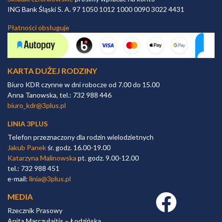
ING Bank Śląski S. A. 97 1050 1012 1000 0090 3022 4431
Płatności obsługuje
KARTA DUŻEJ RODZINY
Biuro KDR czynne w dni robocze od 7.00 do 15.00
Anna Tanowska, tel.: 732 988 446
biuro_kdr@3plus.pl
LINIA 3PLUS
Telefon przeznaczony dla rodzin wielodzietnych
Jakub Panek
śr. godz. 16.00-19.00
Katarzyna Malinowska
pt. godz. 9.00-12.00
tel.: 732 988 451
e-mail:
linia@3plus.pl
MEDIA
Facebook link
Rzecznik Prasowy
Anita Marczułajtis – Łodzińska