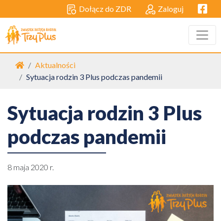
Facebo
Dołącz do ZDR
Zaloguj
Strona główna
Aktualności
Sytuacja rodzin 3 Plus podczas pandemii
Sytuacja rodzin 3 Plus
podczas pandemii
8 maja 2020 r.