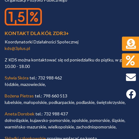
KONTAKT DLA KÓŁ ZDR3+
Koordynatorki Działalności Społecznej
kds@3plus.pl
Z KDS można kontaktować się od poniedziałku do piątku, w godz.
10.00 - 18.00
Sylwia Skóra
tel.: 732 988 462
łódzkie, mazowieckie,
Faceb
Bożena Pietras
tel.: 798 660 513
lubelskie, małopolskie, podkarpackie, podlaskie, świętokrzyskie,
Aneta Dorobek
tel.: 732 988 437
dolnośląskie, kujawsko-pomorskie, opolskie, pomorskie, śląskie,
warmińsko-mazurskie, wielkopolskie, zachodniopomorskie,
Składki członkowskie
prosimy wpłacać na konto